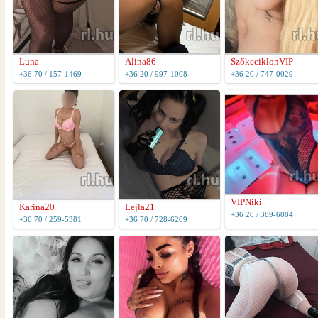
Luna
Alina86
SzőkeciklonVIP
+36 70 / 157-1469
+36 20 / 997-1008
+36 20 / 747-0029
VIPNiki
Karina20
Lejla21
+36 20 / 389-6884
+36 70 / 259-5381
+36 70 / 728-6209