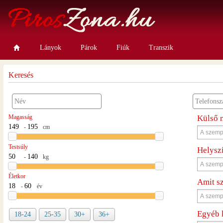
Lányok
Párok
Fiúk
Transzik
Keresés
Magasság
Külső 
-
cm
Testsúly
Helysz
-
kg
Életkor
Amit s
-
év
Egyéb 
18-24
25-35
30+
36+