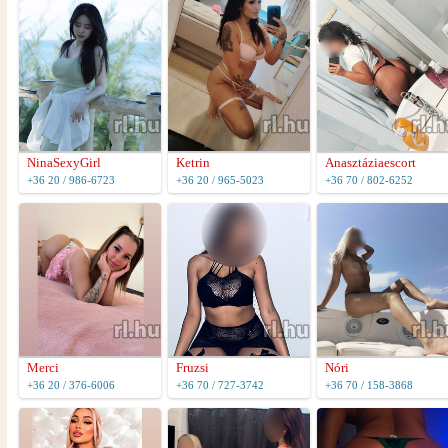
NinaSexyGirl
Ketrin
Anasztáziaescort
+36 20 / 986-6723
+36 20 / 965-5023
+36 70 / 802-6252
Merci
Fruzsi
Nóri
+36 20 / 376-6006
+36 70 / 727-3742
+36 70 / 158-3868