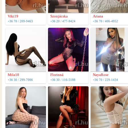
Viki19
Szonjácska
Ariana
+36 70 / 209-9463
+36 20 / 477-9424
+36 70 / 406-4952
Mila18
Florinná
NayaRose
+36 30 / 299-7006
+36 30 / 116-5188
+36 70 / 229-1434