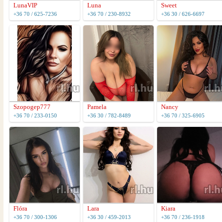
LunaVIP
Luna
Sweet
+36 70 / 625-7236
+36 70 / 230-8932
+36 30 / 626-6697
Szopogep777
Pamela
Nancy
+36 70 / 233-0150
+36 30 / 782-8489
+36 70 / 325-6905
Flóra
Lara
Kiara
+36 70 / 300-1306
+36 30 / 459-2013
+36 70 / 236-1918