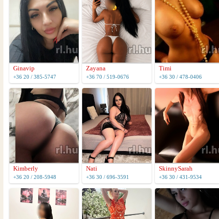
Ginavip
Zayana
Timi
+36 20 / 385-5747
+36 70 / 519-0676
+36 30 / 478-0406
Kimberly
Nati
SkinnySarah
+36 20 / 208-5948
+36 30 / 696-3591
+36 30 / 431-9534