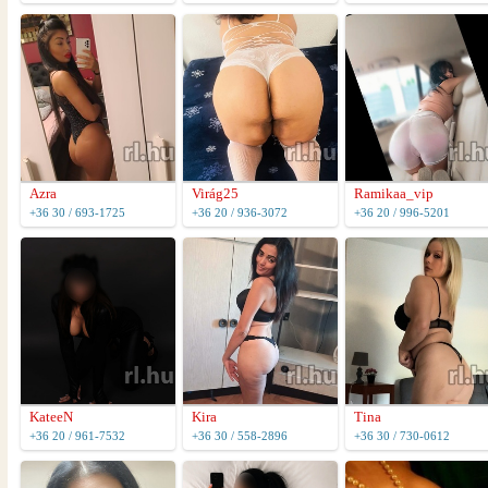
Azra
Virág25
Ramikaa_vip
+36 30 / 693-1725
+36 20 / 936-3072
+36 20 / 996-5201
KateeN
Kira
Tina
+36 20 / 961-7532
+36 30 / 558-2896
+36 30 / 730-0612