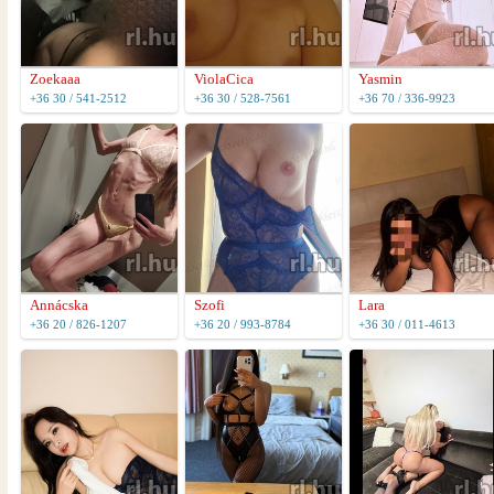
Zoekaaa
ViolaCica
Yasmin
+36 30 / 541-2512
+36 30 / 528-7561
+36 70 / 336-9923
Annácska
Szofi
Lara
+36 20 / 826-1207
+36 20 / 993-8784
+36 30 / 011-4613