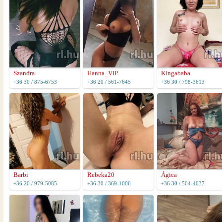
Szandra
Hanna_VIP
Kingababa
+36 30 / 875-6753
+36 20 / 561-7645
+36 30 / 798-3613
Barbi
Rebeka20
Ágica
+36 20 / 979-5085
+36 30 / 369-1006
+36 30 / 504-4037