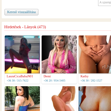
Kereső visszaállítása
Hirdetések - Lányok (473)
LauraCicaBabaN01
Demi
Kathy
+36 30 / 315-7622
+36 20 / 954-5405
+36 30 / 282-1527