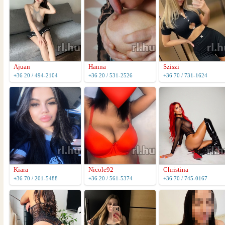
Ajuan
Hanna
Sziszi
+36 20 / 494-2104
+36 20 / 531-2526
+36 70 / 731-1624
Kiara
Nicole92
Christina
+36 70 / 201-5488
+36 20 / 561-5374
+36 70 / 745-0167