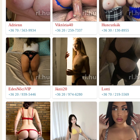
Adrienn
Viktória40
Huncutkák
+36 70 / 563-9934
+36 20 / 259-7337
+36 30 / 130-8955
EdesNőciVIP
Jázii20
Lotti
+36 20 / 939-5446
+36 20 / 974-6280
+36 70 / 219-5569