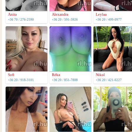
Anita
Alexandra
Leylaa
+36 70 / 276-2590
+36 20 / 591-5926
+36 20 / 499-0977
Sofi
Réka
Nikol
+36 20 / 918-3101
+36 20 / 851-7808
+36 20 / 421-6227