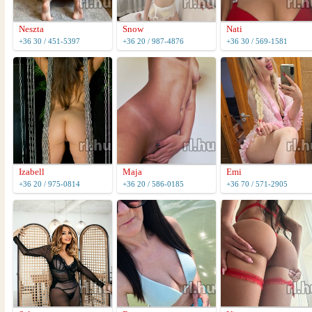
Neszta
Snow
Nati
+36 30 / 451-5397
+36 20 / 987-4876
+36 30 / 569-1581
Izabell
Maja
Emi
+36 20 / 975-0814
+36 20 / 586-0185
+36 70 / 571-2905