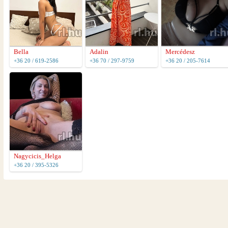
Bella
Adalin
Mercédesz
+36 20 / 619-2586
+36 70 / 297-9759
+36 20 / 205-7614
Nagycicis_Helga
+36 20 / 395-5326