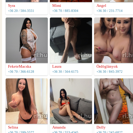
Syra
Mimi
Angel
+36 20 / 584-3551
+36 70 / 885-8304
+36 30 / 231-7714
FeketeMacska
Laura
Ördöglányok
+36 70 / 366-6128
+36 30 / 564-6175
+36 30 / 845-3972
Selina
Amanda
Dolly
+36 70 / 599-5577
+36 70 / 553-4345
+36 70 / 242-6827