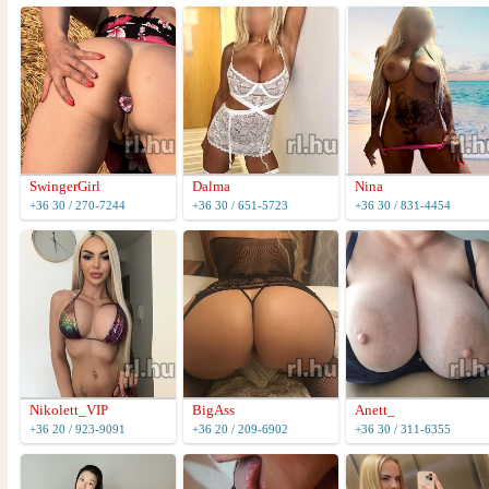
SwingerGirl
Dalma
Nina
+36 30 / 270-7244
+36 30 / 651-5723
+36 30 / 831-4454
Nikolett_VIP
BigAss
Anett_
+36 20 / 923-9091
+36 20 / 209-6902
+36 30 / 311-6355