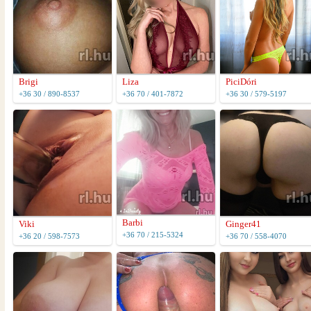
Brigi
Liza
PiciDóri
+36 30 / 890-8537
+36 70 / 401-7872
+36 30 / 579-5197
Barbi
Viki
Ginger41
+36 70 / 215-5324
+36 20 / 598-7573
+36 70 / 558-4070