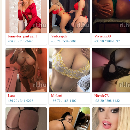
Jennyfer_partygirl
Vadcsajok
Vivienn30
+36 70 / 755-2443
+36 70 / 534-3068
+36 70 / 209-0897
Lara
Melani
Nicole73
+36 20 / 341-0206
+36 70 / 166-1402
+36 20 / 208-6482