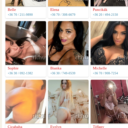
Belle
Elena
Puncikák
+36 70 / 211-9890
+36 70 / 308-6679
+36 20 / 494-2150
Sophie
Bianka
Michelle
+36 30 / 092-1382
+36 30 / 749-0539
+36 70 / 908-7254
Cicababa
Evelyn
Tiffany