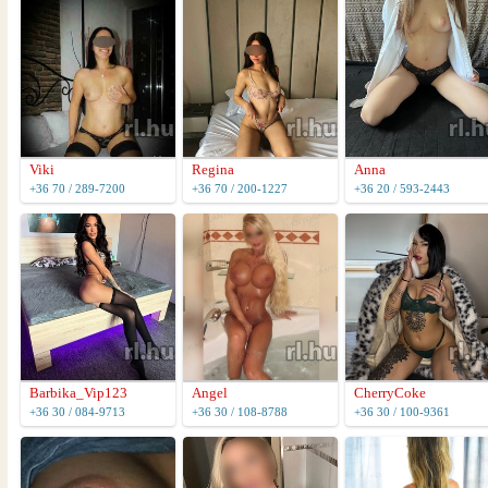
Viki
Regina
Anna
+36 70 / 289-7200
+36 70 / 200-1227
+36 20 / 593-2443
Barbika_Vip123
Angel
CherryCoke
+36 30 / 084-9713
+36 30 / 108-8788
+36 30 / 100-9361