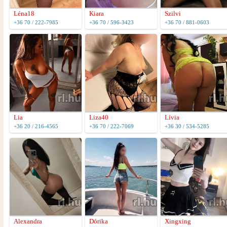
Léna18
Kiara
Szilvi
+36 70 / 222-7985
+36 70 / 596-3423
+36 70 / 881-0603
Lia
Liza40
Lívia
+36 20 / 216-4565
+36 70 / 222-7069
+36 30 / 534-5285
Alexandra
Dórika
Xingxing