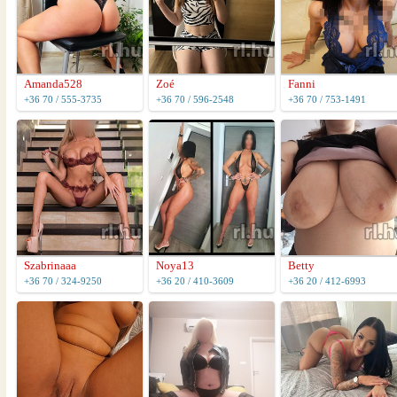
Amanda528
Zoé
Fanni
+36 70 / 555-3735
+36 70 / 596-2548
+36 70 / 753-1491
Szabrinaaa
Noya13
Betty
+36 70 / 324-9250
+36 20 / 410-3609
+36 20 / 412-6993