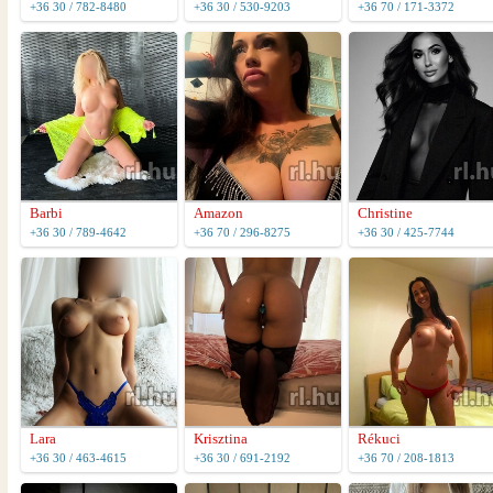
+36 30 / 782-8480
+36 30 / 530-9203
+36 70 / 171-3372
Barbi
Amazon
Christine
+36 30 / 789-4642
+36 70 / 296-8275
+36 30 / 425-7744
Lara
Krisztina
Rékuci
+36 30 / 463-4615
+36 30 / 691-2192
+36 70 / 208-1813