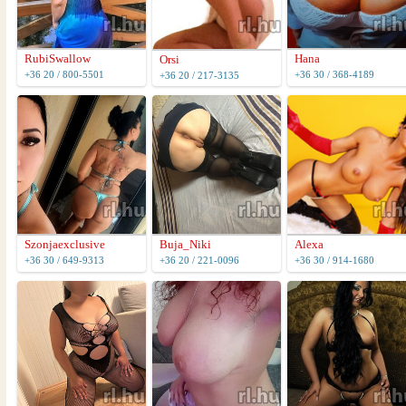
RubiSwallow
Hana
Orsi
+36 20 / 800-5501
+36 30 / 368-4189
+36 20 / 217-3135
Szonjaexclusive
Buja_Niki
Alexa
+36 30 / 649-9313
+36 20 / 221-0096
+36 30 / 914-1680