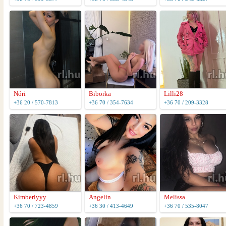
Nóri
Biborka
Lilli28
+36 20 / 570-7813
+36 70 / 354-7634
+36 70 / 209-3328
Kimberlyyy
Angelin
Melissa
+36 70 / 723-4859
+36 30 / 413-4649
+36 70 / 535-8047