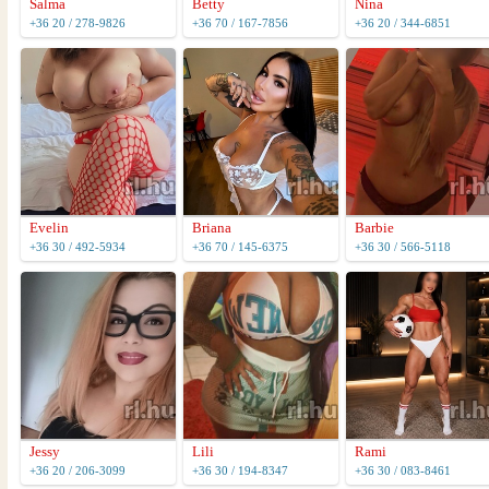
Salma
Betty
Nina
+36 20 / 278-9826
+36 70 / 167-7856
+36 20 / 344-6851
Evelin
Briana
Barbie
+36 30 / 492-5934
+36 70 / 145-6375
+36 30 / 566-5118
Jessy
Lili
Rami
+36 20 / 206-3099
+36 30 / 194-8347
+36 30 / 083-8461