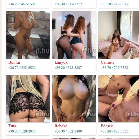
+36 20 / 467-1530
+36 30 / 611-3372
+36 20 / 775-9515
Bonita
Lányok
Carmen
+36 70 / 622-0530
+36 20 / 615-8387
+36 70 / 707-5523
Tina
Rebeka
Edesek
+36 30 / 528-2675
+36 30 / 562-9406
+36 20 / 620-5531