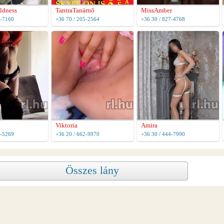
ldness
TantraTanárnő
MissAmber
4-7160
+36 70 / 205-2564
+36 30 / 827-4768
Viktoria
Amira
3-5269
+36 20 / 662-9970
+36 30 / 444-7990
Összes lány