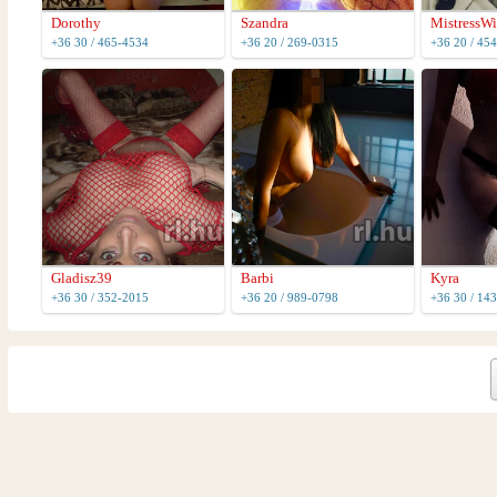
Dorothy
Szandra
MistressWi
+36 30 / 465-4534
+36 20 / 269-0315
+36 20 / 45
Gladisz39
Barbi
Kyra
+36 30 / 352-2015
+36 20 / 989-0798
+36 30 / 14