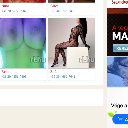
Nino
Alice
+36 20 / 577-6687
+36 30 / 748-2875
Réka
Zoé
+36 20 / 851-7808
+36 30 / 662-7641