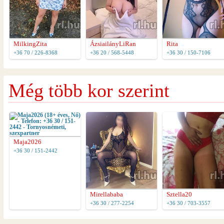
MilkingZita
ÁzsiailányLiRan
Rita
+36 70 / 226-8368
+36 20 / 568-5448
+36 30 / 150-7106
Még több kor szerint
Maja2026
+36 30 / 151-2442
Mirellababa
Sztella20
+36 30 / 277-2254
+36 30 / 703-3557