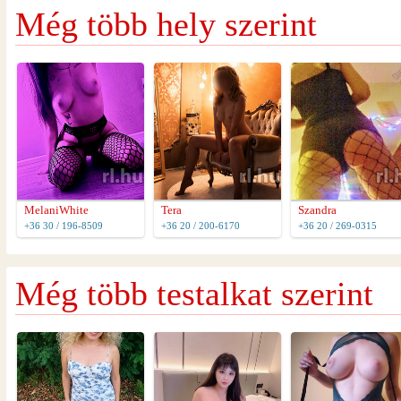
Még több hely szerint
MelaniWhite
Tera
Szandra
+36 30 / 196-8509
+36 20 / 200-6170
+36 20 / 269-0315
Még több testalkat szerint