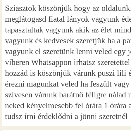
Sziasztok köszönjük hogy az oldalunkra
meglátogasd fiatal lányok vagyunk éde
tapasztaltak vagyunk akik az élet mind
vagyunk és kedvesek szeretjük ha a pa
vagyunk el szeretünk lenni veled egy j
viberen Whatsappon irhatsz szeretette
hozzád is köszönjük várunk puszi lili 
érezni magunkat veled ha feszült vag
szívesen várunk barátnő féligre nálad
neked kényelmesebb fel órára 1 órára 
tudsz írni érdeklődni a jönni szeretnél