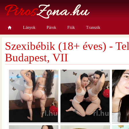
Lányok
Párok
Fiúk
Transzik
Szexibébik (18+ éves) - Te
Budapest, VII