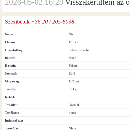
2026-05-02 16:28
Visszakerültem az ol
Szexibébik
+36 20 / 205-8038
Neme
Nő
Életkor
18+ év
Orientáltság
heteroszexuális
Bőrszín
fehér
Hajszín
Fekete
Szemszín
Zöld
Magasság
162 cm
Testsúly
50 kg
Keblek
0
Testalkat
Normál
Testékszer
nincs
Intim szőrzet
Tetoválás
Nincs