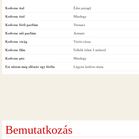
Kedvenc ital
Édes pezsgő
Kedvenc étel
Mindegy
Kedvenc férfi parfüm
Verssaci
Kedvenc női parfüm
Armani
Kedvenc virág
Vörös rózsa
Kedvenc film
Felhők felett 3 méterel
Kedvenc póz
Mindegy
Ezt nézem meg először egy férfin
Legyen kedves tiszta
Bemutatkozás