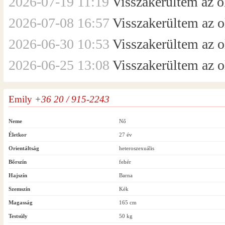
2026-07-19 11:19
Visszakerültem az ol
2026-07-08 16:57
Visszakerültem az ol
2026-06-30 10:53
Visszakerültem az ol
2026-06-25 13:08
Visszakerültem az ol
Emily
+36 20 / 915-2243
Neme
Nő
Életkor
27 év
Orientáltság
heteroszexuális
Bőrszín
fehér
Hajszín
Barna
Szemszín
Kék
Magasság
165 cm
Testsúly
50 kg