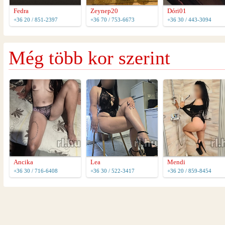
Fedra
Zeynep20
Dóri01
+36 20 / 851-2397
+36 70 / 753-6673
+36 30 / 443-3094
Még több kor szerint
Ancika
Lea
Mendi
+36 30 / 716-6408
+36 30 / 522-3417
+36 20 / 859-8454