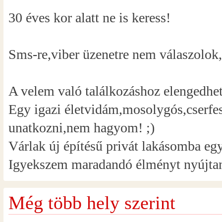
30 éves kor alatt ne is keress!
Sms-re,viber üzenetre nem válaszolok,h
A velem való találkozáshoz elengedhete
Egy igazi életvidám,mosolygós,cserfe
unatkozni,nem hagyom! ;)
Várlak új építésű privát lakásomba eg
Igyekszem maradandó élményt nyújtan
Még több hely szerint