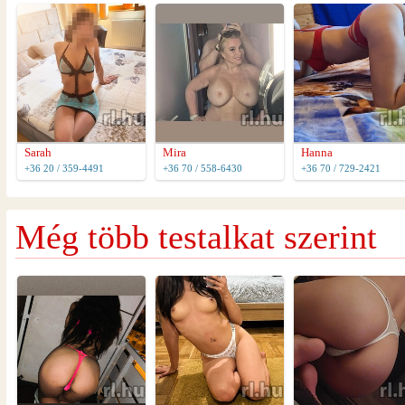
Sarah
Mira
Hanna
+36 20 / 359-4491
+36 70 / 558-6430
+36 70 / 729-2421
Még több testalkat szerint