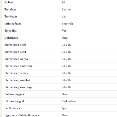
Keblek
90
Testalkat
Sportos
Testékszer
van
Intim szőrzet
borotvált
Tetoválás
Van
Dohányzik
Nem
Elérhetőség hétfő
08-21h
Elérhetőség kedd
08-21h
Elérhetőség szerda
08-21h
Elérhetőség csütörtök
08-21h
Elérhetőség péntek
08-21h
Elérhetőség szombat
08-21h
Elérhetőség vasárnap
08-21h
Bulikra megyek
Nem
Házhoz megyek
Csak nálam
Férfit várok
Igen
Egyszerre több férfit várok
Nem