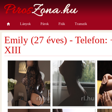
Lányok
Párok
Fiúk
Transzik
Emily (27 éves) - Telefon:
XIII