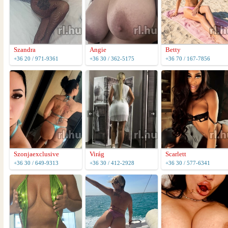
Szandra
Angie
Betty
+36 20 / 971-9361
+36 30 / 362-5175
+36 70 / 167-7856
Szonjaexclusive
Virág
Scarlett
+36 30 / 649-9313
+36 30 / 412-2928
+36 30 / 577-6341