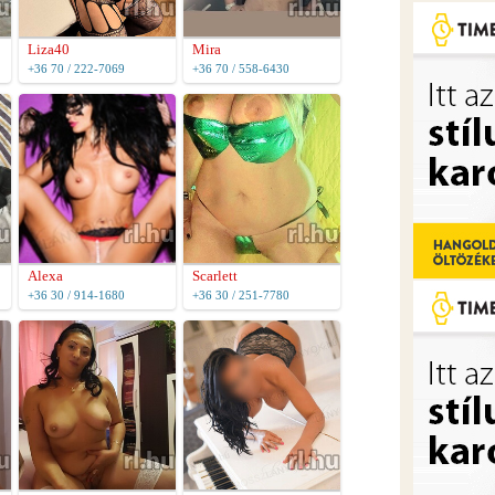
Liza40
Mira
+36 70 / 222-7069
+36 70 / 558-6430
Scarlett
Alexa
+36 30 / 251-7780
+36 30 / 914-1680