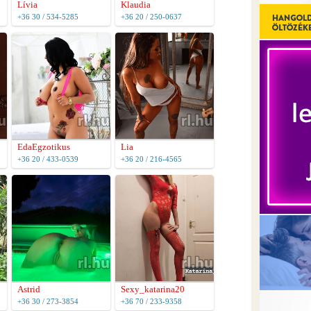
Lívia
Klaudia
+36 30 / 534-5285
+36 20 / 250-0637
EdaEgzotikus
Lia
+36 20 / 433-0539
+36 20 / 216-4565
Astrid
Sexy_katarina20
+36 30 / 273-3854
+36 70 / 233-9358