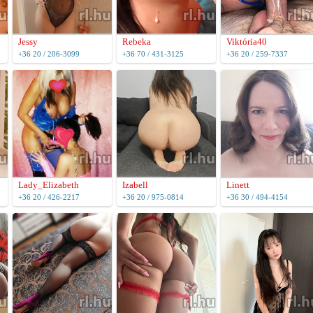
Jessy
Rebeka
Viktória40
+36 20 / 206-3099
+36 70 / 431-3125
+36 20 / 259-7337
Lady_Elizabeth
Izabell
Linett
+36 20 / 426-2217
+36 20 / 975-0814
+36 30 / 494-4154