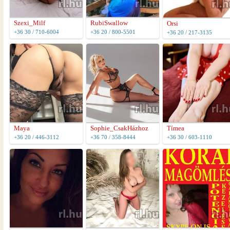
Szexi_Milf
RubiSwallow
Orsi
+36 30 / 710-6004
+36 20 / 800-5501
+36 20 / 217-3135
Maya
Sophie_CsakHázhoz
Tímea
+36 20 / 446-3112
+36 70 / 358-8444
+36 30 / 603-1110