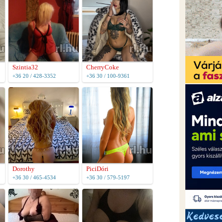
Szintia32
CherryCoke
+36 20 / 428-3352
+36 30 / 100-9361
Dorothy
PiciDóri
+36 30 / 465-4534
+36 30 / 579-5197