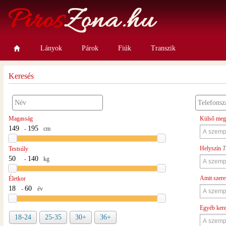
Lányok
Párok
Fiúk
Transzik
Keresés
Magasság
Külső meg
-
cm
Helyszín
T
Testsúly
-
kg
Amit szere
Életkor
-
év
Egyéb ker
18-24
25-35
30+
36+