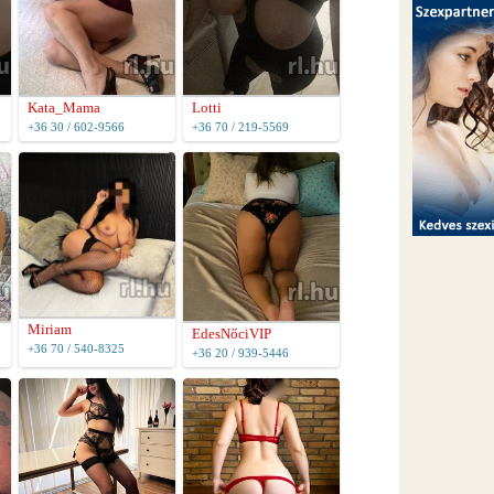
Kata_Mama
Lotti
+36 30 / 602-9566
+36 70 / 219-5569
Miriam
EdesNőciVIP
+36 70 / 540-8325
+36 20 / 939-5446