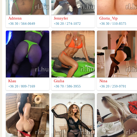
Adrienn
Jennyfer
Gloria_Vip
+36 30 / 564-0649
+36 20 / 274-1072
+36 30 / 110-8575
Klau
Giulia
Nina
+36 20 / 809-7169
+36 70 / 586-3955
+36 20 / 259-9791