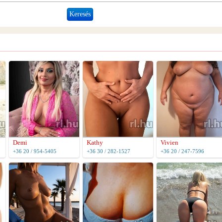
Demi
Kathy
Vivien
+36 20 / 954-5405
+36 30 / 282-1527
+36 20 / 247-7596