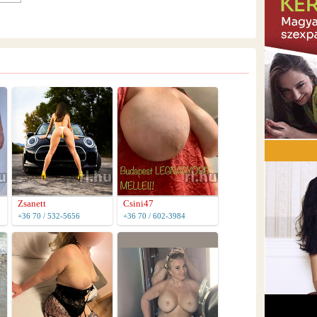
Zsanett
Csini47
+36 70 / 532-5656
+36 70 / 602-3984