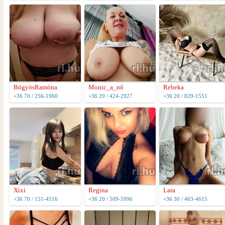
BögyösRamóna
Monic_a_nő
Rebeka
+36 70 / 256-1960
+36 20 / 424-2927
+36 20 / 829-1551
Xixi
Regina
Lara
+36 70 / 151-4516
+36 20 / 509-5996
+36 30 / 463-4615