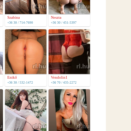
Szabina
Neszta
+36 30 / 714-7690
+36 30 / 451-5397
Enikő
Vendolin1
+36 30 / 532-1472
+36 70 / 435-2272