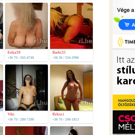
Erika59
Barbi35
+36 70 / 565-4740
+36 30 / 534-2996
Viki
Rékuci
+36 70 / 289-7200
+36 70 / 208-1813