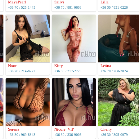
MayaPearl
Szilvi
Lilla
+36 70 / 525-1445
+36 70 / 881-0603
+36 30 / 831-0226
Noor
Kitty
Leóna
+36 70 / 214-8272
+36 30 / 217-2770
+36 70 / 268-3024
Serena
Nicole_VIP
Cherry
+36 30 / 969-8843
+36 30 / 336-9006
+36 30 / 395-0979