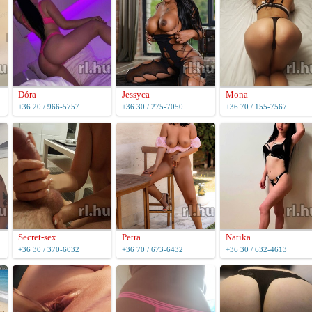
Dóra
Jessyca
Mona
+36 20 / 966-5757
+36 30 / 275-7050
+36 70 / 155-7567
Secret-sex
Petra
Natika
+36 30 / 370-6032
+36 70 / 673-6432
+36 30 / 632-4613