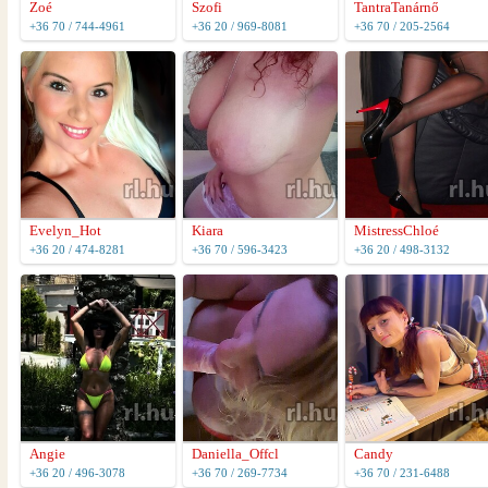
Zoé
Szofi
TantraTanárnő
+36 70 / 744-4961
+36 20 / 969-8081
+36 70 / 205-2564
Evelyn_Hot
Kiara
MistressChloé
+36 20 / 474-8281
+36 70 / 596-3423
+36 20 / 498-3132
Angie
Daniella_Offcl
Candy
+36 20 / 496-3078
+36 70 / 269-7734
+36 70 / 231-6488