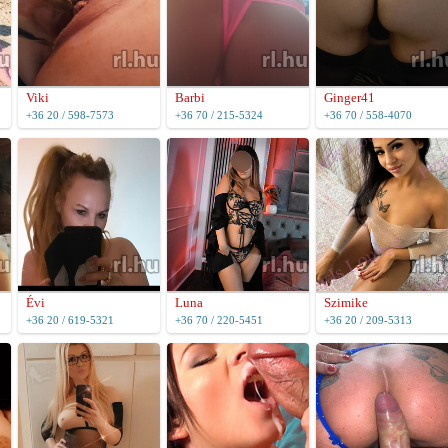
Viki
Barbi
Ginger41
+36 20 / 598-7573
+36 70 / 215-5324
+36 70 / 558-4070
Évi
Luna
Szimike
+36 20 / 619-5321
+36 70 / 220-5451
+36 20 / 209-5313