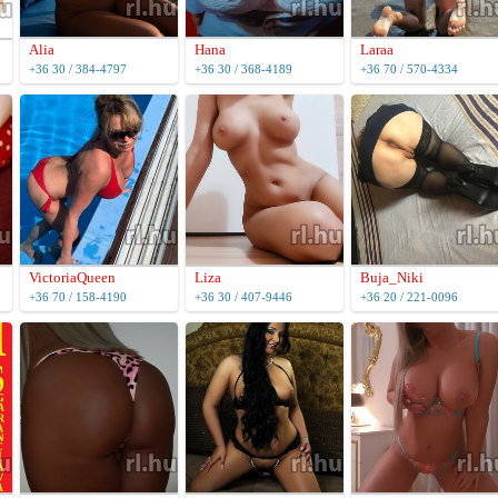
Alia
Hana
Laraa
+36 30 / 384-4797
+36 30 / 368-4189
+36 70 / 570-4334
VictoriaQueen
Liza
Buja_Niki
+36 70 / 158-4190
+36 30 / 407-9446
+36 20 / 221-0096