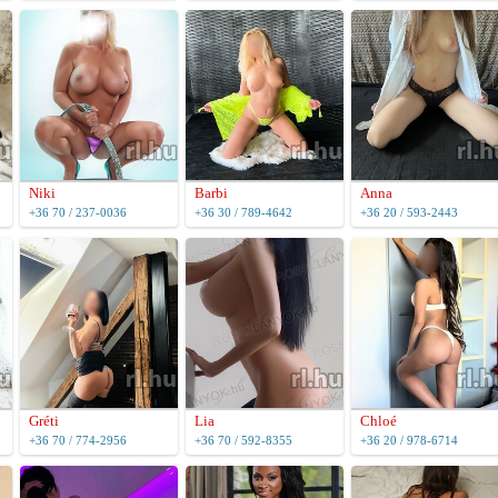
Niki
Barbi
Anna
+36 70 / 237-0036
+36 30 / 789-4642
+36 20 / 593-2443
Gréti
Lia
Chloé
+36 70 / 774-2956
+36 70 / 592-8355
+36 20 / 978-6714