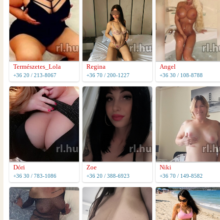
Természetes_Lola
Regina
Angel
+36 20 / 213-8067
+36 70 / 200-1227
+36 30 / 108-8788
Dóri
Zoe
Niki
+36 30 / 783-1086
+36 20 / 388-6923
+36 70 / 149-8582