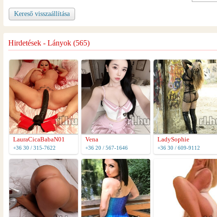
Kereső visszaállítása
Hirdetések - Lányok (565)
LauraCicaBabaN01
Vena
LadySophie
+36 30 / 315-7622
+36 20 / 567-1646
+36 30 / 609-9112