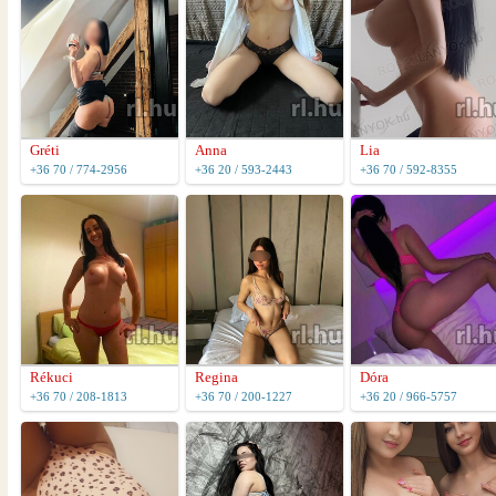
Gréti
Anna
Lia
+36 70 / 774-2956
+36 20 / 593-2443
+36 70 / 592-8355
Rékuci
Regina
Dóra
+36 70 / 208-1813
+36 70 / 200-1227
+36 20 / 966-5757