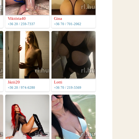
Viktória40
Gina
+36 20 / 259-7337
+36 70 / 701-2062
Jázii20
Lotti
+36 20 / 974-6280
+36 70 / 219-5569