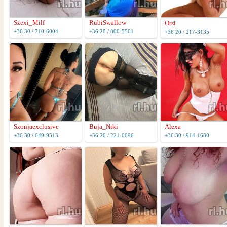
Szexi_Milf
RubiSwallow
Orsi
+36 30 / 710-6004
+36 20 / 800-5501
+36 20 / 217-3135
Szonjaexclusive
Buja_Niki
Alexa
+36 30 / 649-9313
+36 20 / 221-0096
+36 30 / 914-1680