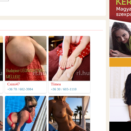
Csini47
Tímea
+36 70 / 602-3984
+36 30 / 603-1110