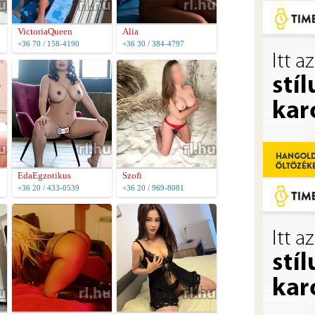
VictoriaQueen
Alia
+36 70 / 158-4190
+36 30 / 384-4797
EdaEgzotikus
Szofi
+36 20 / 433-0539
+36 20 / 969-8081