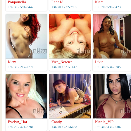
Ponponella
Léna18
Kiara
+36 30 / 591-8442
+36 70 / 222-7985
+36 70 / 596-3423
Kitty
Vica_Newsee
Lívia
+36 30 / 217-2770
+36 20 / 331-1647
+36 30 / 534-5285
Evelyn_Hot
Candy
Nicole_VIP
+36 20 / 474-8281
+36 70 / 231-6488
+36 30 / 336-9006