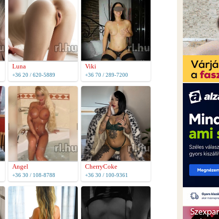
Luna
Viki
+36 20 / 620-5889
+36 70 / 289-7200
Angel
CherryCoke
+36 30 / 108-8788
+36 30 / 100-9361