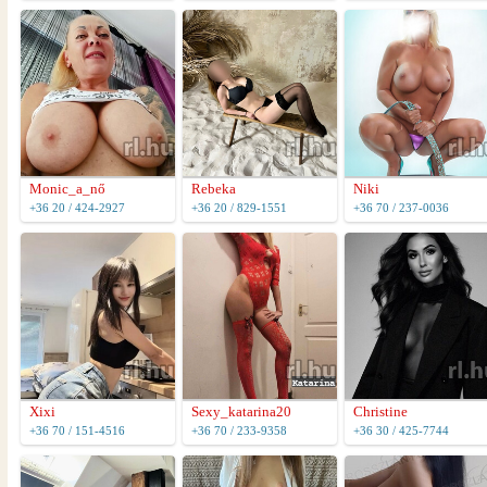
Monic_a_nő
Rebeka
Niki
+36 20 / 424-2927
+36 20 / 829-1551
+36 70 / 237-0036
Xixi
Sexy_katarina20
Christine
+36 70 / 151-4516
+36 70 / 233-9358
+36 30 / 425-7744