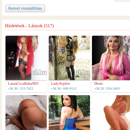
Kereső visszaállítása
Hirdetések - Lányok (517)
LauraCicaBabaN01
LadySophie
Demi
+36 30 / 315-7622
+36 30 / 609-9112
+36 20 / 954-5405