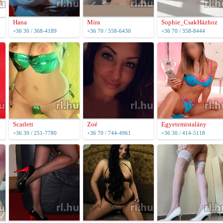
Hana
Mira
Sophie_CsakHázhoz
+36 30 / 368-4189
+36 70 / 558-6430
+36 70 / 358-8444
Scarlett
Zoé
Egyetemistalány
+36 30 / 251-7780
+36 70 / 744-4961
+36 30 / 414-5118