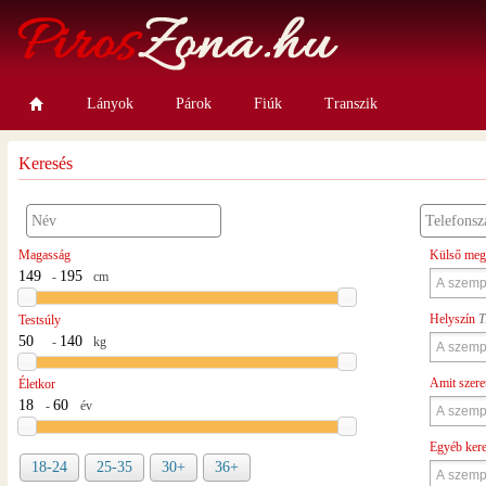
Lányok
Párok
Fiúk
Transzik
Keresés
Magasság
Külső meg
-
cm
Helyszín
T
Testsúly
-
kg
Amit szere
Életkor
-
év
Egyéb ker
18-24
25-35
30+
36+