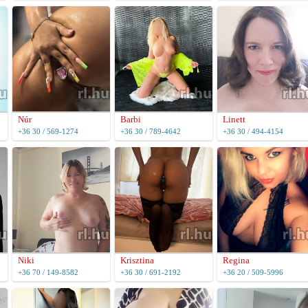
Núr
Barbi
Linett
+36 30 / 569-1274
+36 30 / 789-4642
+36 30 / 494-4154
Niki
Krisztina
Regina
+36 70 / 149-8582
+36 30 / 691-2192
+36 20 / 509-5996