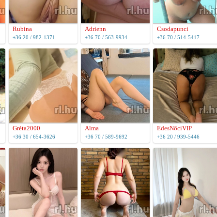
Rubina
Adrienn
Csodapunci
+36 20 / 982-1371
+36 70 / 563-9934
+36 70 / 514-5417
Gréta2000
Alma
EdesNőciVIP
+36 30 / 654-3626
+36 70 / 589-9692
+36 20 / 939-5446