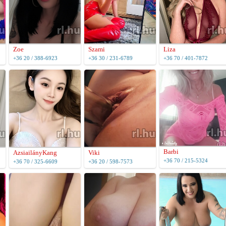
Zoe
Szami
Liza
+36 20 / 388-6923
+36 30 / 231-6789
+36 70 / 401-7872
Barbi
AzsiailányKang
Viki
+36 70 / 215-5324
+36 70 / 325-6609
+36 20 / 598-7573