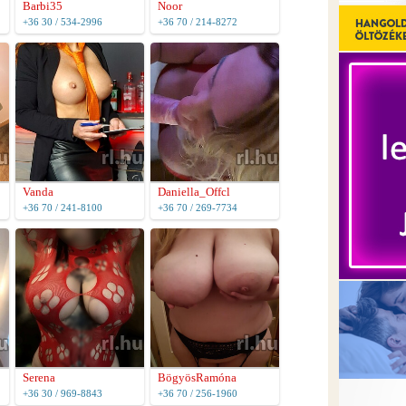
Barbi35
Noor
+36 30 / 534-2996
+36 70 / 214-8272
Vanda
Daniella_Offcl
+36 70 / 241-8100
+36 70 / 269-7734
Serena
BögyösRamóna
+36 30 / 969-8843
+36 70 / 256-1960