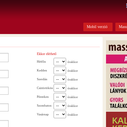
Mobil verzió
Mass
Ekkor elérhető
Hétfőn
órakkor
Kedden
órakkor
Szerdán
órakkor
Csütörtökön
órakkor
Pénteken
órakkor
Szombaton
órakkor
Vasárnap
órakkor