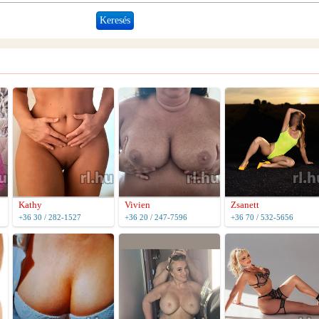
Kathy
Vivien
Zsanett
+36 30 / 282-1527
+36 20 / 247-7596
+36 70 / 532-5656