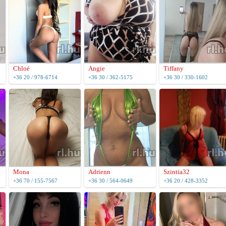
Chloé
Angie
Tiffany
+36 20 / 978-6714
+36 30 / 362-5175
+36 30 / 330-1602
Mona
Adrienn
Szintia32
+36 70 / 155-7567
+36 30 / 564-0649
+36 20 / 428-3352