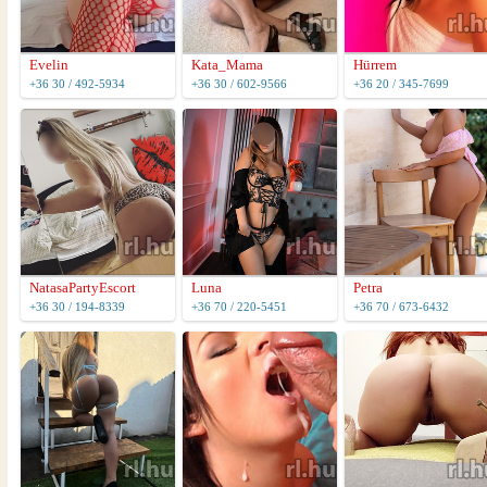
Evelin
Kata_Mama
Hürrem
+36 30 / 492-5934
+36 30 / 602-9566
+36 20 / 345-7699
NatasaPartyEscort
Luna
Petra
+36 30 / 194-8339
+36 70 / 220-5451
+36 70 / 673-6432