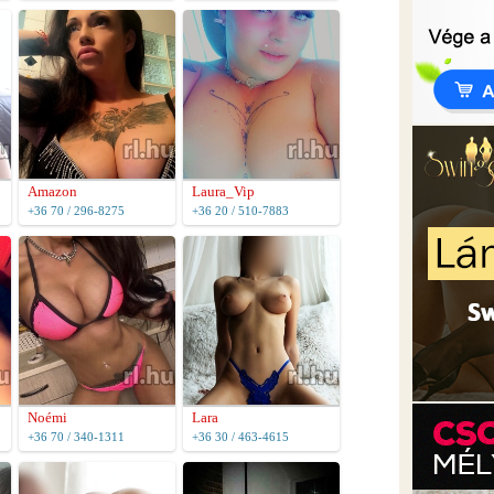
Amazon
Laura_Vip
+36 70 / 296-8275
+36 20 / 510-7883
Noémi
Lara
+36 70 / 340-1311
+36 30 / 463-4615