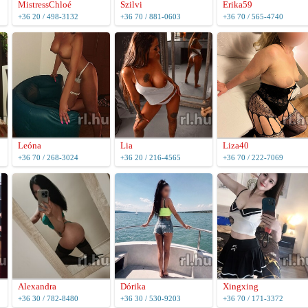
MistressChloé
Szilvi
Erika59
+36 20 / 498-3132
+36 70 / 881-0603
+36 70 / 565-4740
Leóna
Lia
Liza40
+36 70 / 268-3024
+36 20 / 216-4565
+36 70 / 222-7069
Alexandra
Dórika
Xingxing
+36 30 / 782-8480
+36 30 / 530-9203
+36 70 / 171-3372