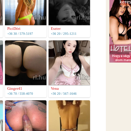
PiciDóri
Eszter
+36 30 / 579-5197
+36 20 / 295-1211
Ginger41
Vena
+36 70 / 558-4070
+36 20 / 567-1646