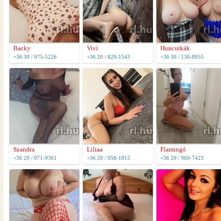
Backy
Vivi
Huncutkák
+36 30 / 975-5226
+36 20 / 829-1543
+36 30 / 130-8955
Szandra
Liliaa
Flamingó
+36 20 / 971-9361
+36 20 / 958-1815
+36 20 / 969-7423