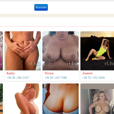
Kathy
Vivien
Zsanett
+36 30 / 282-1527
+36 20 / 247-7596
+36 70 / 532-5656