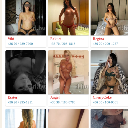
Viki
Rékuci
Regina
+36 70 / 289-7200
+36 70 / 208-1813
+36 70 / 200-1227
Eszter
Angel
CherryCoke
+36 20 / 295-1211
+36 30 / 108-8788
+36 30 / 100-9361