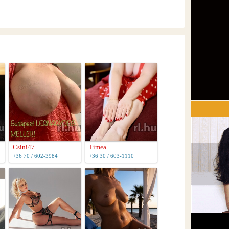
Csini47
Tímea
+36 70 / 602-3984
+36 30 / 603-1110