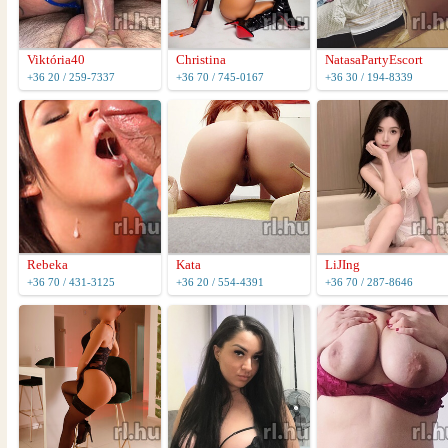
Viktória40
Christina
NatasaPartyEscort
+36 20 / 259-7337
+36 70 / 745-0167
+36 30 / 194-8339
Rebeka
Kata
LiJIng
+36 70 / 431-3125
+36 20 / 554-4391
+36 70 / 287-8646