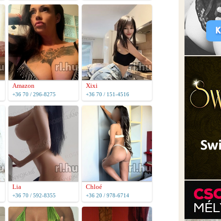
Amazon
Xixi
+36 70 / 296-8275
+36 70 / 151-4516
Lia
Chloé
+36 70 / 592-8355
+36 20 / 978-6714