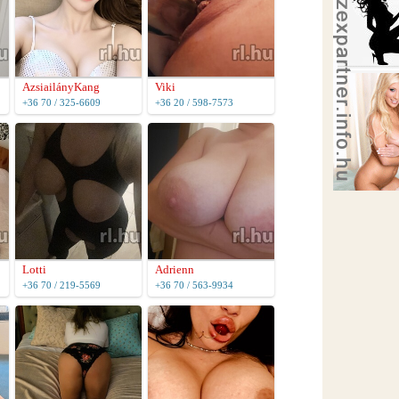
AzsiailányKang
Viki
+36 70 / 325-6609
+36 20 / 598-7573
Lotti
Adrienn
+36 70 / 219-5569
+36 70 / 563-9934