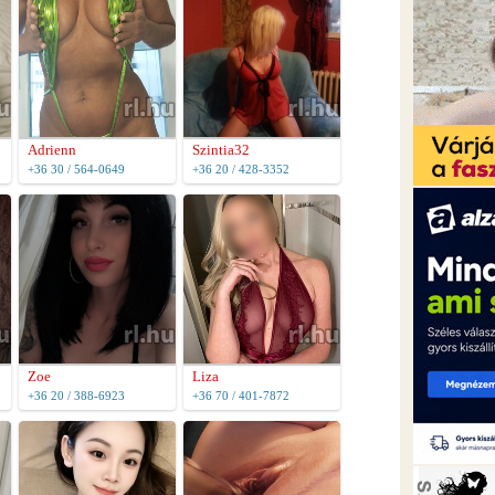
Adrienn
Szintia32
+36 30 / 564-0649
+36 20 / 428-3352
Zoe
Liza
+36 20 / 388-6923
+36 70 / 401-7872