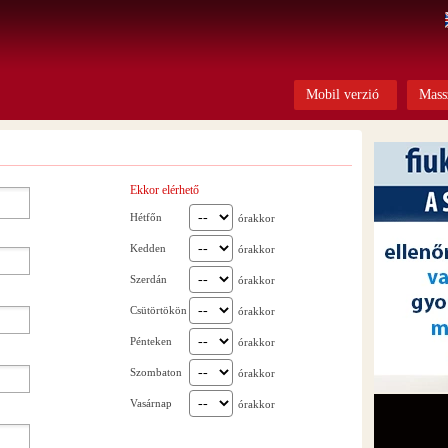
Mobil verzió
Mass
Ekkor elérhető
Hétfőn
órakkor
Kedden
órakkor
Szerdán
órakkor
Csütörtökön
órakkor
Pénteken
órakkor
Szombaton
órakkor
Vasárnap
órakkor