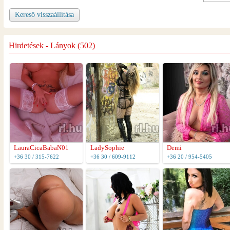
Kereső visszaállítása
Hirdetések - Lányok (502)
LauraCicaBabaN01
LadySophie
Demi
+36 30 / 315-7622
+36 30 / 609-9112
+36 20 / 954-5405