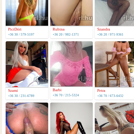
PiciDóri
Rubina
Szandra
+36 30 / 579-5197
+36 20 / 982-1371
+36 20 / 971-9361
Barbi
Szami
Petra
+36 70 / 215-5324
+36 30 / 231-6789
+36 70 / 673-6432