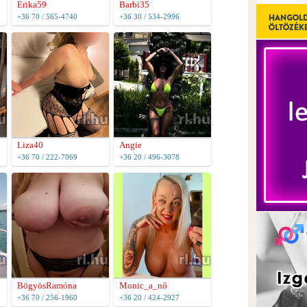
Erika59
Barbi35
+36 70 / 565-4740
+36 30 / 534-2996
Liza40
Angie
+36 70 / 222-7069
+36 20 / 496-3078
BögyösRamóna
Monic_a_nő
+36 70 / 256-1960
+36 20 / 424-2927