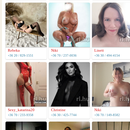
Rebeka
Niki
Linett
+36 20 / 829-1551
+36 70 / 237-0036
+36 30 / 494-4154
Sexy_katarina20
Christine
Niki
+36 70 / 233-9358
+36 30 / 425-7744
+36 70 / 149-8582