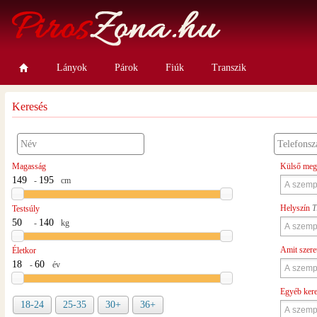
Lányok
Párok
Fiúk
Transzik
Keresés
Magasság
Külső meg
-
cm
Helyszín
T
Testsúly
-
kg
Amit szere
Életkor
-
év
Egyéb ker
18-24
25-35
30+
36+