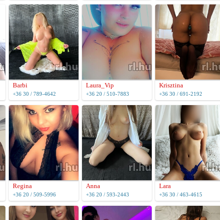
Barbi
Laura_Vip
Krisztina
+36 30 / 789-4642
+36 20 / 510-7883
+36 30 / 691-2192
Regina
Anna
Lara
+36 20 / 509-5996
+36 20 / 593-2443
+36 30 / 463-4615