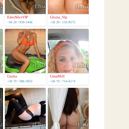
EdesNőciVIP
Gloria_Vip
+36 20 / 939-5446
+36 30 / 110-8575
Giulia
GinaMilf
+36 70 / 586-3955
+36 70 / 754-6174