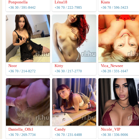
Ponponella
Léna18
Kiara
+36 30 / 591-8442
+36 70 / 222-7985
+36 70 / 596-3423
Noor
Kitty
Vica_Newsee
+36 70 / 214-8272
+36 30 / 217-2770
+36 20 / 331-1647
Daniella_Offcl
Candy
Nicole_VIP
+36 70 / 269-7734
+36 70 / 231-6488
+36 30 / 336-9006