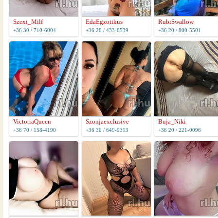
Szexi_Milf
EdaEgzotikus
RubiSwallow
+36 30 / 710-6004
+36 20 / 433-0539
+36 20 / 800-5501
VictoriaQueen
Szonjaexclusive
Buja_Niki
+36 70 / 158-4190
+36 30 / 649-9313
+36 20 / 221-0096