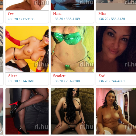
Hana
Mira
Orsi
+36 30 / 368-4189
+36 70 / 558-6430
+36 20 / 217-3135
Scarlett
Alexa
Zoé
+36 30 / 251-7780
+36 30 / 914-1680
+36 70 / 744-4961