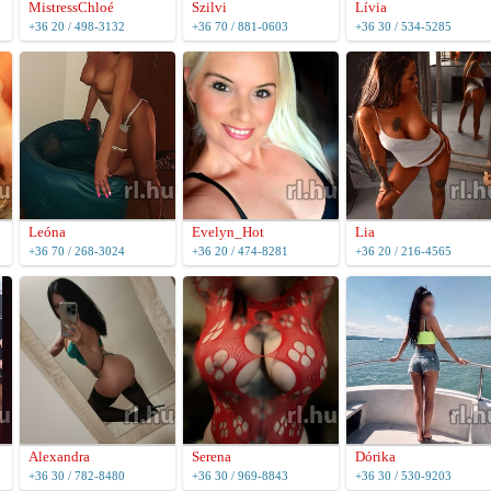
MistressChloé
Szilvi
Lívia
+36 20 / 498-3132
+36 70 / 881-0603
+36 30 / 534-5285
Leóna
Evelyn_Hot
Lia
+36 70 / 268-3024
+36 20 / 474-8281
+36 20 / 216-4565
Alexandra
Serena
Dórika
+36 30 / 782-8480
+36 30 / 969-8843
+36 30 / 530-9203