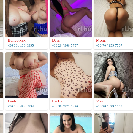
Huncutkák
Dóra
Mona
+36 30 / 130-8955
+36 20 / 966-5757
+36 70 / 155-7567
Evelin
Backy
Vivi
+36 30 / 492-5934
+36 30 / 975-5226
+36 20 / 829-1543