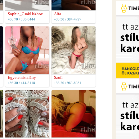
Sophie_CsakHázhoz
Alia
+36 70 / 358-8444
+36 30 / 384-4797
Egyetemistalány
Szofi
+36 30 / 414-5118
+36 20 / 969-8081