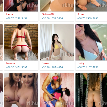
Luna
Gréta2000
Alma
+36 70 / 220-5451
+36 30 / 654-3626
+36 70 / 589-9692
Neszta
Snow
Betty
+36 30 / 451-5397
+36 20 / 987-4876
+36 70 / 167-7856