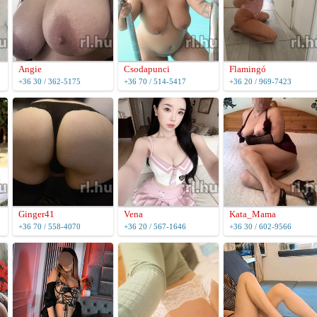
Angie
Csodapunci
Flamingó
+36 30 / 362-5175
+36 70 / 514-5417
+36 20 / 969-7423
Ginger41
Vena
Kata_Mama
+36 70 / 558-4070
+36 20 / 567-1646
+36 30 / 602-9566