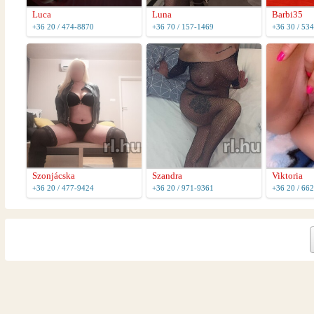
Luca
Luna
Barbi35
+36 20 / 474-8870
+36 70 / 157-1469
+36 30 / 53
Szonjácska
Szandra
Viktoria
+36 20 / 477-9424
+36 20 / 971-9361
+36 20 / 66