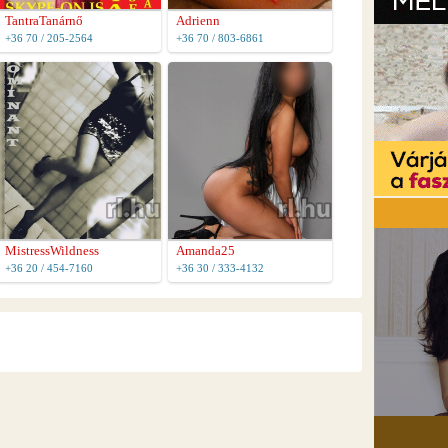
TantraTanárnő
Adrienn
+36 70 / 205-2564
+36 70 / 803-6861
MistressWildness
Amanda25
+36 20 / 454-7160
+36 30 / 333-4132