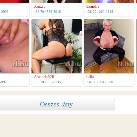
Xiuxiu
Szandra
4-2996
+36 70 / 532-5918
+36 20 / 269-0315
Amanda528
Lilla
2-9970
+36 70 / 555-3735
+36 30 / 231-5880
Összes lány