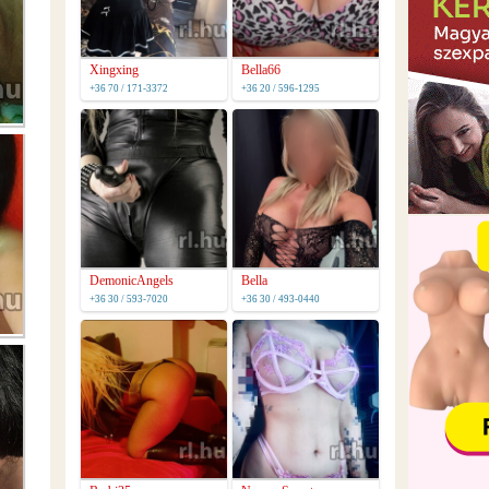
Xingxing
Bella66
+36 70 / 171-3372
+36 20 / 596-1295
DemonicAngels
Bella
+36 30 / 593-7020
+36 30 / 493-0440