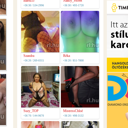
Barbi35
Nancy_Sweet
+36 30 / 534-2996
+36 30 / 493-1720
Szandra
Réka
+36 20 / 269-0315
+36 20 / 851-7808
Suzy_TOP
MistressChloé
+36 70 / 144-9670
+36 20 / 498-3132