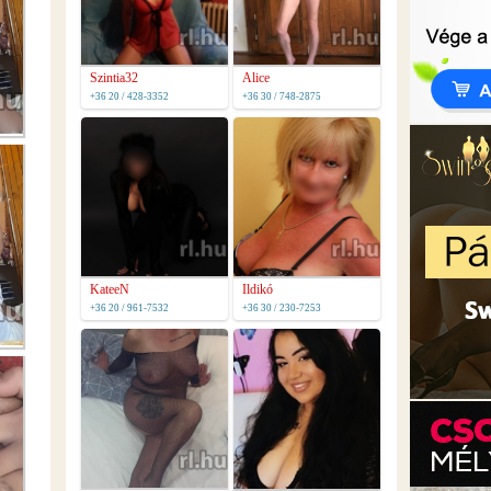
Szintia32
Alice
+36 20 / 428-3352
+36 30 / 748-2875
KateeN
Ildikó
+36 20 / 961-7532
+36 30 / 230-7253