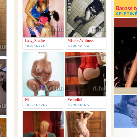
Lady_Elizabeth
MistressWildness
+36 20 / 426-2217
+36 20 / 454-7160
Niki
Vendolin1
+36 70 / 237-0036
+36 70 / 435-2272