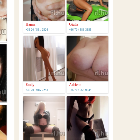
Hanna
Giulia
+36 20 / 531-2526
+36 70 / 586-3955
Emily
Adrienn
+36 20 / 915-2243
+36 70 / 563-9934