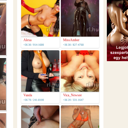
Alexa
MissAmber
+36 30 / 914-1680
+36 30 / 827-4768
Vanda
Vica_Newsee
+36 70 / 241-8100
+36 20 / 331-1647