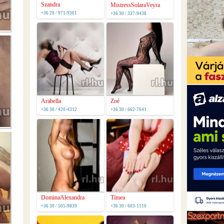
Szandra
MistressSolaraVeyra
+36 20 / 971-9361
+36 30 / 337-9438
Arabella
Zoé
+36 30 / 420-4312
+36 30 / 662-7641
DominaAlexandra
Tímea
+36 30 / 505-9839
+36 30 / 603-1110