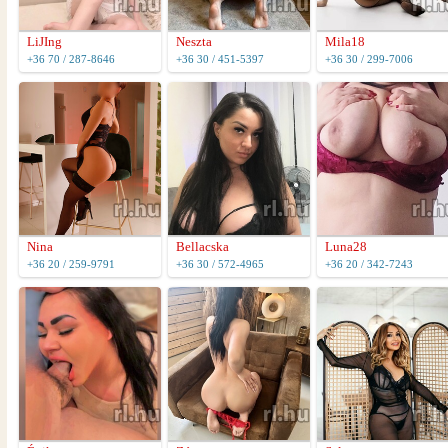
LiJIng
Neszta
Mila18
+36 70 / 287-8646
+36 30 / 451-5397
+36 30 / 299-7006
Nina
Bellacska
Luna28
+36 20 / 259-9791
+36 30 / 572-4965
+36 20 / 342-7243