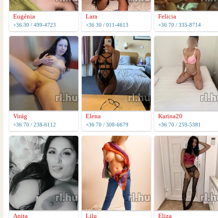
Eugénia
Lara
Felicia
+36 30 / 499-4723
+36 30 / 011-4613
+36 70 / 335-8714
Virág
Elena
Karina20
+36 70 / 238-6112
+36 70 / 308-6679
+36 70 / 259-5381
Anita
Lilu
Eliza