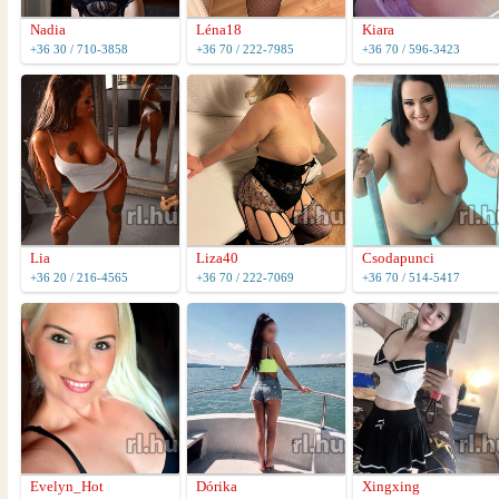
Nadia
Léna18
Kiara
+36 30 / 710-3858
+36 70 / 222-7985
+36 70 / 596-3423
Lia
Liza40
Csodapunci
+36 20 / 216-4565
+36 70 / 222-7069
+36 70 / 514-5417
Evelyn_Hot
Dórika
Xingxing