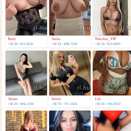
Betti
Anita
Nikolett_VIP
+36 30 / 615-8541
+36 20 / 498-7550
+36 20 / 923-9091
Ajuan
Sziszi
Lili
+36 20 / 494-2104
+36 70 / 731-1624
+36 30 / 194-8347