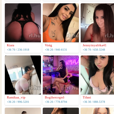
Kiara
Virág
Jennyinyalóka41
+36 70 / 236-1918
+36 20 / 940-6131
+36 70 / 658-3248
Ramikaa_vip
Bogihercegnő
Tifani
+36 20 / 996-5201
+36 20 / 778-8794
+36 30 / 088-5378