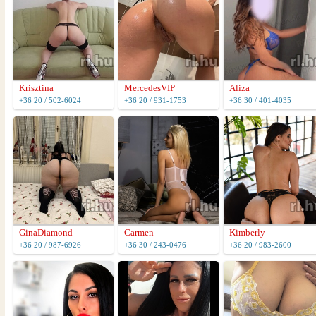
Krisztina
MercedesVIP
Aliza
+36 20 / 502-6024
+36 20 / 931-1753
+36 30 / 401-4035
GinaDiamond
Carmen
Kimberly
+36 20 / 987-6926
+36 30 / 243-0476
+36 20 / 983-2600