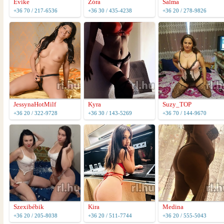
Évike
Zóra
Salma
+36 70 / 217-6536
+36 30 / 435-4238
+36 20 / 278-9826
JessynaHotMilf
Kyra
Suzy_TOP
+36 20 / 322-9728
+36 30 / 143-5269
+36 70 / 144-9670
Szexibébik
Kira
Medina
+36 20 / 205-8038
+36 20 / 511-7744
+36 20 / 555-5043