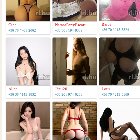
Barbi
Gina
NatasaPartyEscort
+36 70 / 215-5324
+36 70 / 701-2062
+36 30 / 194-8339
Alice
Jázii20
Lotti
+36 30 / 145-1832
+36 20 / 974-6280
+36 70 / 219-5569