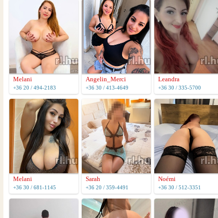
Melani
Angelin_Merci
Leandra
+36 20 / 494-2183
+36 30 / 413-4649
+36 30 / 335-5700
Melani
Sarah
Noémi
+36 30 / 681-1145
+36 20 / 359-4491
+36 30 / 512-3351