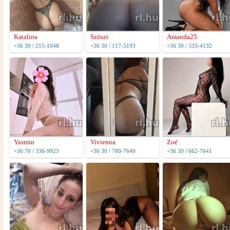
Katalina
Szöszi
Amanda25
+36 30 / 215-1048
+36 30 / 117-5193
+36 30 / 333-4132
Yasmin
Vivienna
Zoé
+36 70 / 336-9923
+36 30 / 780-7649
+36 30 / 662-7641