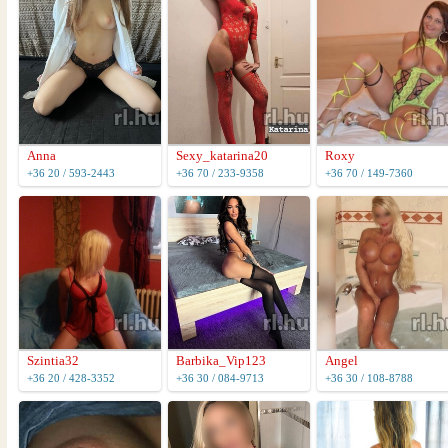
Anna
Sexy_katarina20
Roxy
+36 20 / 593-2443
+36 70 / 233-9358
+36 70 / 149-7360
Szintia32
Barbika_Vip123
Angel
+36 20 / 428-3352
+36 30 / 084-9713
+36 30 / 108-8788