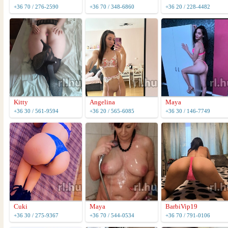
+36 70 / 276-2590
+36 70 / 348-6860
+36 20 / 228-4482
Kitty
Angelina
Maya
+36 30 / 561-9594
+36 20 / 565-6085
+36 30 / 146-7749
Cuki
Maya
BarbiVip19
+36 30 / 275-9367
+36 70 / 544-0534
+36 70 / 791-0106