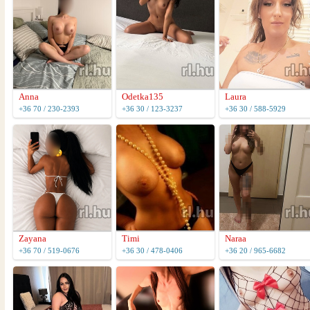
Anna
Odetka135
Laura
+36 70 / 230-2393
+36 30 / 123-3237
+36 30 / 588-5929
Zayana
Timi
Naraa
+36 70 / 519-0676
+36 30 / 478-0406
+36 20 / 965-6682