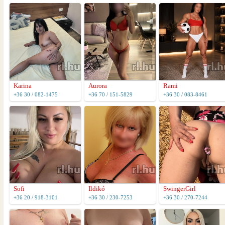
Karina
Aurora
Rami
+36 30 / 082-1475
+36 70 / 151-5829
+36 30 / 083-8461
Sofi
Ildikó
SwingerGirl
+36 20 / 918-3101
+36 30 / 230-7253
+36 30 / 270-7244