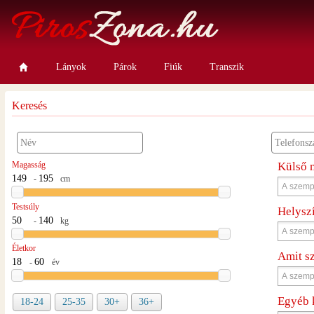
Lányok
Párok
Fiúk
Transzik
Keresés
Magasság
Külső 
-
cm
Testsúly
Helysz
-
kg
Életkor
Amit s
-
év
Egyéb 
18-24
25-35
30+
36+