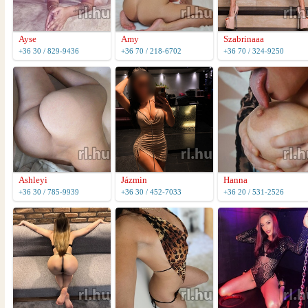
Ayse
Amy
Szabrinaaa
+36 30 / 829-9436
+36 70 / 218-6702
+36 70 / 324-9250
Ashleyi
Jázmin
Hanna
+36 30 / 785-9939
+36 30 / 452-7033
+36 20 / 531-2526