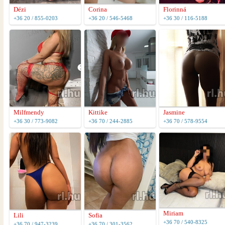
Dézi
Corina
Florinná
+36 20 / 855-0203
+36 20 / 546-5468
+36 30 / 116-5188
Milfmendy
Kittike
Jasmine
+36 30 / 773-9082
+36 70 / 244-2885
+36 70 / 578-9554
Miriam
Lili
Sofia
+36 70 / 540-8325
+36 70 / 947-3239
+36 70 / 301-3562