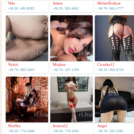
Niki
Amira
MelaniÉsAysa
+36 20 / 491-8585
+36 20 / 802-4642
+36 70 / 601-1777
Nykol
Mirjána
Cicuska12
+36 70 / 803-2043
+36 70 / 167-1294
+36 20 / 965-6754
MiaSky
Jessica22
Angel
+36 20 / 774-1648
+36 20 / 779-1941
+36 70 / 201-5282