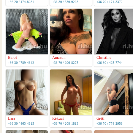
+36 20 / 474-8281
+36 30 / 530-9203
+36 70 / 171-3372
Barbi
Amazon
Christine
+36 30 / 789-4642
+36 70 / 296-8275
+36 30 / 425-7744
Lara
Rékuci
Gréti
+36 30 / 463-4615
+36 70 / 208-1813
+36 70 / 774-2956