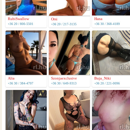
RubiSwallow
Hana
Orsi
+36 20 / 800-5501
+36 30 / 368-4189
+36 20 / 217-3135
Alia
Szonjaexclusive
Buja_Niki
+36 30 / 384-4797
+36 30 / 649-9313
+36 20 / 221-0096