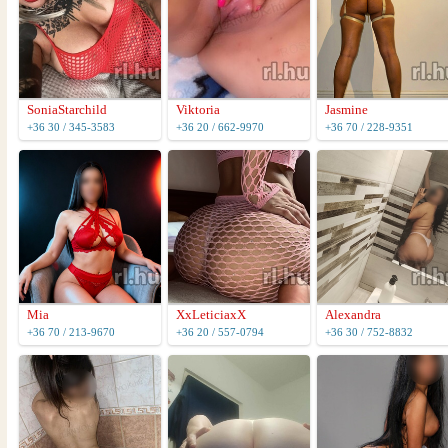
SoniaStarchild
Viktoria
Jasmine
+36 30 / 345-3583
+36 20 / 662-9970
+36 70 / 228-9351
Mia
XxLeticiaxX
Alexandra
+36 70 / 213-9670
+36 20 / 557-0794
+36 30 / 752-8832