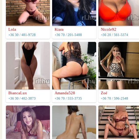
Lola
Kiara
Nicole92
+36 30 / 481-9728
+36 70 / 201-5488
+36 20 / 561-5374
BiancaLux
Amanda528
Zoé
+36 30 / 402-3873
+36 70 / 555-3735
+36 70 / 596-2548