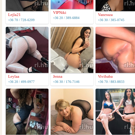
VIPNiki
Lejla21
Vanessza
+36 20 / 389-6884
+36 70 / 728-6209
+36 30 / 385-0745
Leylaa
Jenna
Vivibaba
+36 20 / 499-0977
+36 30 / 176-7146
+36 70 / 883-8833