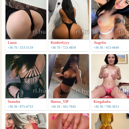
Laura
Kimberlyyy
Angelin
+36 70 / 553-5119
+36 70 / 723-4859
+36 30 / 413-4649
Szandra
Hanna_VIP
Kingababa
+36 30 / 875-6753
+36 20 / 561-7645
+36 30 / 798-3613