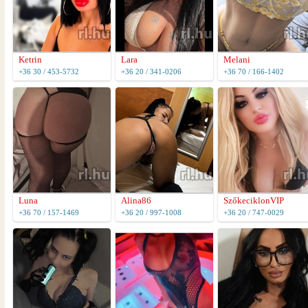
Ketrin
Lara
Melani
+36 30 / 453-5732
+36 20 / 341-0206
+36 70 / 166-1402
Luna
Alina86
SzőkeciklonVIP
+36 70 / 157-1469
+36 20 / 997-1008
+36 20 / 747-0029