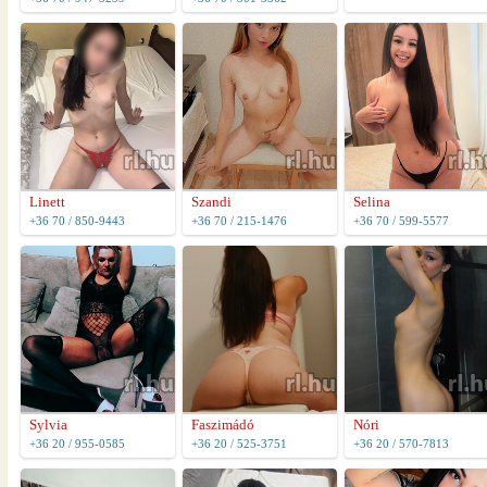
Linett
Szandi
Selina
+36 70 / 850-9443
+36 70 / 215-1476
+36 70 / 599-5577
Sylvia
Faszimádó
Nóri
+36 20 / 955-0585
+36 20 / 525-3751
+36 20 / 570-7813