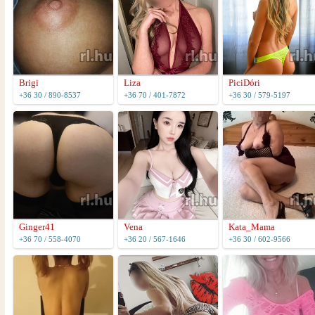
Brigi
Liza
PiciDóri
+36 30 / 890-8537
+36 70 / 401-7872
+36 30 / 579-5197
Ginger41
Vena
Kata_Mama
+36 70 / 558-4070
+36 20 / 567-1646
+36 30 / 602-9566