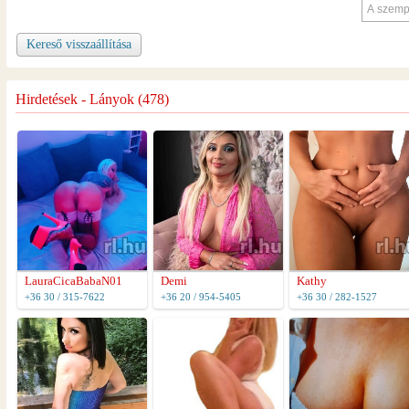
Kereső visszaállítása
Hirdetések - Lányok (478)
LauraCicaBabaN01
Demi
Kathy
+36 30 / 315-7622
+36 20 / 954-5405
+36 30 / 282-1527