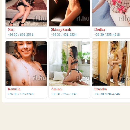
Nati
SkinnySarah
Dórika
+36 30 / 696-3591
+36 30 / 431-9534
+36 30 / 355-4918
Kamilla
Amina
Szandra
+36 30 / 139-3748
+36 30 / 752-5137
+36 30 / 096-4346