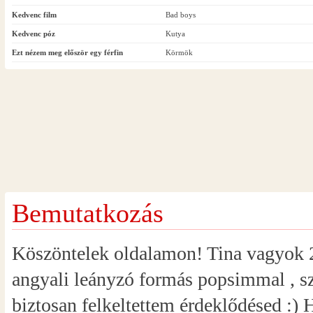
Kedvenc film
Bad boys
Kedvenc póz
Kutya
Ezt nézem meg először egy férfin
Körmök
Bemutatkozás
Köszöntelek oldalamon! Tina vagyok 2
angyali leányzó formás popsimmal , s
biztosan felkeltettem érdeklődésed :) 