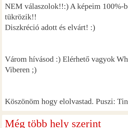
NEM válaszolok!!:) A képeim 100%-ba
tükrözik!!
Diszkréció adott és elvárt! :)
Várom hívásod :) Elérhető vagyok Wh
Viberen ;)
Köszönöm hogy elolvastad. Puszi: Ti
Még több hely szerint