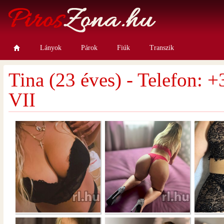
Lányok
Párok
Fiúk
Transzik
Tina (23 éves) - Telefon: 
VII