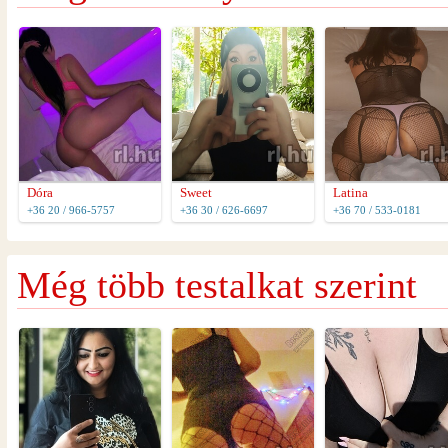
Dóra
Sweet
Latina
+36 20 / 966-5757
+36 30 / 626-6697
+36 70 / 533-0181
Még több testalkat szerint