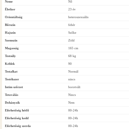
Neme
Nő
Életkor
23 év
Orientáltság
heteroszexuális
Bőrszín
fehér
Hajszín
Szőke
Szemszín
Zöld
Magasság
165 cm
Testsúly
68 kg
Keblek
90
Testalkat
Normál
Testékszer
nincs
Intim szőrzet
borotvált
Tetoválás
Nincs
Dohányzik
Nem
Elérhetőség hétfő
00-24h
Elérhetőség kedd
00-24h
Elérhetőség szerda
00-24h