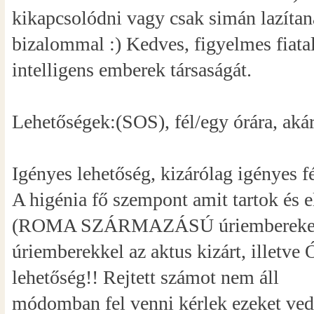
kikapcsolódni vagy csak simán lazítan
bizalommal :) Kedves, figyelmes fiatal 
intelligens emberek társaságát.
Lehetőségek:(SOS), fél/egy órára, akár 
Igényes lehetőség, kizárólag igényes f
A higénia fő szempont amit tartok és el
(ROMA SZÁRMAZÁSÚ úriembereket ne
úriemberekkel az aktus kizárt, ille
lehetőség!! Rejtett számot nem áll
módomban fel venni kérlek ezeket ve