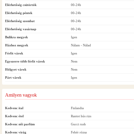
Elérhetőség csütörtök
00-24h
Elérhetőség péntek
00-24h
Elérhetőség szombat
00-24h
Elérhetőség vasárnap
00-24h
Bulikra megyek
Igen
Házhoz megyek
Nálam - Nálad
Férfit várok
Igen
Egyszerre több férfit várok
Nem
Hölgyet várok
Nem
Párt várok
Igen
Amilyen vagyok
Kedvenc ital
Finlandia
Kedvenc étel
Rantot hús rizs
Kedvenc női parfüm
Gucci rush
Kedvenc virág
Fehér rózsa