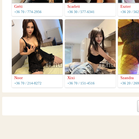
Gréti
Scarlett
Eszter
+36 70 / 774-2956
+36 30 / 577-6341
+36 20 / 56
Noor
Xixi
Szandra
+36 70 / 214-8272
+36 70 / 151-4516
+36 20 / 26