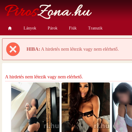
Lányok
Párok
Fiúk
Transzik
HIBA:
A hirdetés nem létezik vagy nem elérhető.
A hirdetés nem létezik vagy nem elérhető.