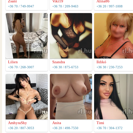
Zsani
Viki19
Alina86
+36 70 / 749-9947
+36 70 / 209-9463
+36 20 / 997-1008
Lilien
Szandra
Ildikó
+36 70 / 268-3007
+36 30 / 875-6753
+36 30 / 230-7253
AmhyraShy
Anita
Timi
+36 20 / 807-3053
+36 20 / 498-7550
+36 70 / 304-1372