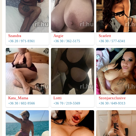
Szandra
Angie
Scarlett
+36 20 / 971-9361
+36 30 / 362-5175
+36 30 / 577-6341
Kata_Mama
Lotti
Szonjaexclusive
+36 30 / 602-9566
+36 70 / 219-5569
+36 30 / 649-9313