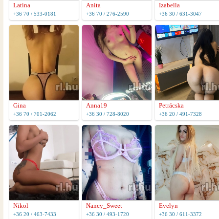
Latina
Anita
Izabella
+36 70 / 533-0181
+36 70 / 276-2590
+36 30 / 631-3047
Gina
Anna19
Petrácska
+36 70 / 701-2062
+36 30 / 728-8020
+36 20 / 491-7328
Nikol
Nancy_Sweet
Evelyn
+36 20 / 463-7433
+36 30 / 493-1720
+36 30 / 611-3372