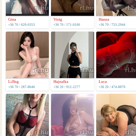
Gina
Virág
Hanna
+36 70 / 629-0353
+36 70 / 171-0100
+36 70 / 753-2944
LiJIng
Hajnalka
Luca
+36 70 / 287-8646
+36 20 / 912-2277
+36 20 / 474-8870