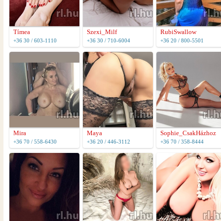
Tímea
Szexi_Milf
RubiSwallow
+36 30 / 603-1110
+36 30 / 710-6004
+36 20 / 800-5501
Mira
Maya
Sophie_CsakHázhoz
+36 70 / 558-6430
+36 20 / 446-3112
+36 70 / 358-8444