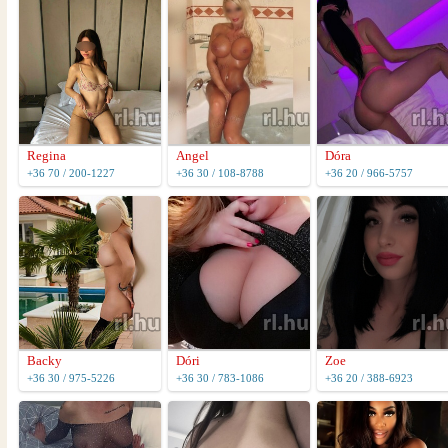
Regina
Angel
Dóra
+36 70 / 200-1227
+36 30 / 108-8788
+36 20 / 966-5757
Backy
Dóri
Zoe
+36 30 / 975-5226
+36 30 / 783-1086
+36 20 / 388-6923