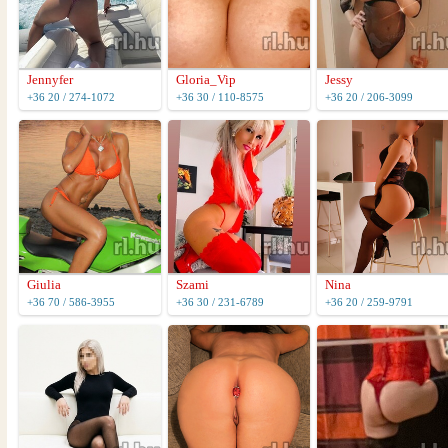
Jennyfer
Gloria_Vip
Jessy
+36 20 / 274-1072
+36 30 / 110-8575
+36 20 / 206-3099
Giulia
Szami
Nina
+36 70 / 586-3955
+36 30 / 231-6789
+36 20 / 259-9791