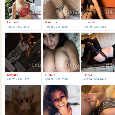
Lettike30
Katalina
Elizabet
+36 30 / 350-8871
+36 30 / 215-1048
+36 70 / 263-0582
Kitty00
Bianka
Dorka
+36 70 / 152-1125
+36 30 / 485-3378
+36 20 / 980-1643