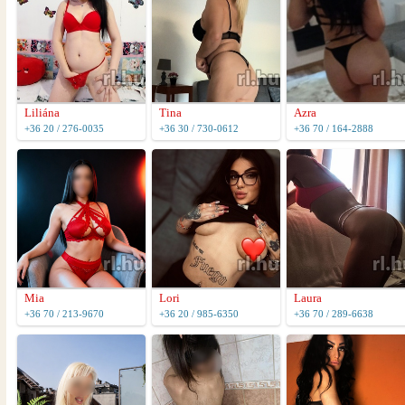
Liliána
Tina
Azra
+36 20 / 276-0035
+36 30 / 730-0612
+36 70 / 164-2888
Mia
Lori
Laura
+36 70 / 213-9670
+36 20 / 985-6350
+36 70 / 289-6638