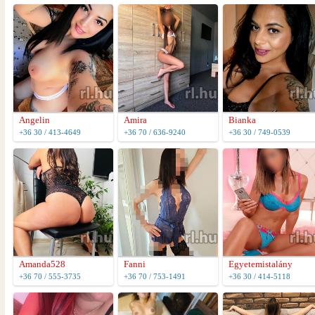
Angelin
Amira
Bianka
+36 30 / 413-4649
+36 70 / 636-9240
+36 30 / 749-0539
Amanda528
Fanni
Egyetemistalány
+36 70 / 555-3735
+36 70 / 753-1491
+36 30 / 414-5118