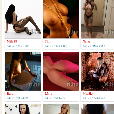
Mila18
Timi
Naraa
+36 30 / 299-7006
+36 30 / 478-0406
+36 20 / 965-6682
Barbi
Lívia
MiaSky
+36 20 / 989-0798
+36 20 / 614-4725
+36 20 / 774-1648