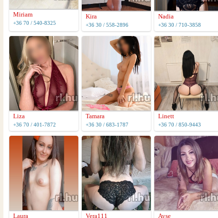
Miriam
Kira
Nadia
+36 70 / 540-8325
+36 30 / 558-2896
+36 30 / 710-3858
Liza
Tamara
Linett
+36 70 / 401-7872
+36 30 / 683-1787
+36 70 / 850-9443
Laura
Vera111
Ayse