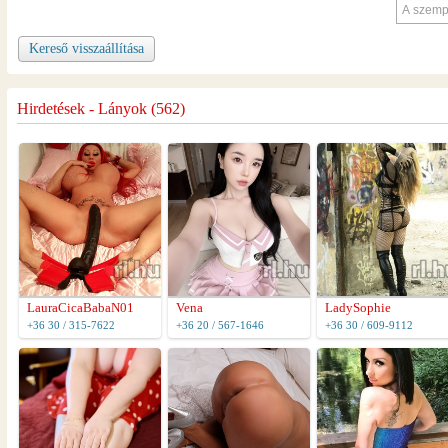
Kereső visszaállítása
Hirdetések - Lányok (562)
LauraCicaBabaN01
Vena
LadySophie
+36 30 / 315-7622
+36 20 / 567-1646
+36 30 / 609-9112