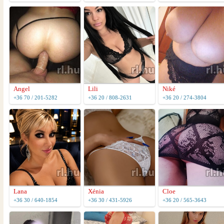
Angel
Lili
Niké
+36 70 / 201-5282
+36 20 / 808-2631
+36 20 / 274-3804
Lana
Xénia
Cloe
+36 30 / 640-1854
+36 30 / 431-5926
+36 20 / 565-3643