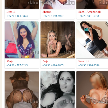
Liza11
Sharon
Szexi-Amazonok
+36 20 / 464-3873
+36 70 / 149-4977
+36 20 / 851-7798
Maja
Zoja
SzexiKitti
+36 30 / 787-0245
+36 30 / 090-9865
+36 30 / 596-2546