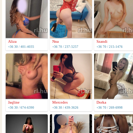
Aliza
Nna
Szandi
+36 30 / 401-4035
+36 70 / 237-5257
+36 70 / 215-1476
Jaqline
Mercedes
Dorka
+36 30 / 674-6390
+36 30 / 439-3626
+36 70 / 269-6998