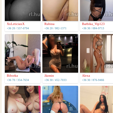
XxLeticiaxX
Rubina
Barbika_Vip123
+36 20 / 557-0794
+36 20 / 982-1371
+36 30 / 084-9713
Biborka
Jázmin
Alexa
+36 70 / 354-7634
+36 30 / 452-7033
+36 30 / 876-9466