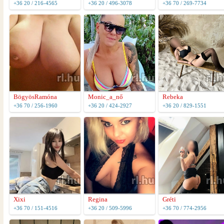
+36 20 / 216-4565
+36 20 / 496-3078
+36 70 / 269-7734
BögyösRamóna
Monic_a_nő
Rebeka
+36 70 / 256-1960
+36 20 / 424-2927
+36 20 / 829-1551
Xixi
Regina
Gréti
+36 70 / 151-4516
+36 20 / 509-5996
+36 70 / 774-2956