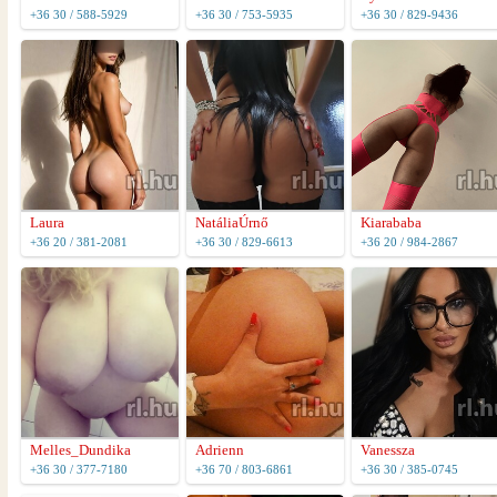
+36 30 / 588-5929
+36 30 / 753-5935
+36 30 / 829-9436
Laura
NatáliaÚrnő
Kiarababa
+36 20 / 381-2081
+36 30 / 829-6613
+36 20 / 984-2867
Melles_Dundika
Adrienn
Vanessza
+36 30 / 377-7180
+36 70 / 803-6861
+36 30 / 385-0745