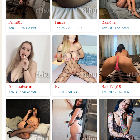
Fanni05
Panka
Ramóna
+36 70 / 294-3449
+36 20 / 219-1225
+36 70 / 168-6304
AriannaEscort
Eva
BarbiVip19
+36 30 / 340-8358
+36 20 / 506-3650
+36 70 / 791-0106