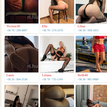
Vivienn30
Ella
Liliaa
+36 70 / 209-0897
+36 70 / 274-2576
+36 20 / 958-1815
Laura
Liliana
Steffi40
+36 20 / 804-3536
+36 70 / 735-1345
+36 30 / 881-0880