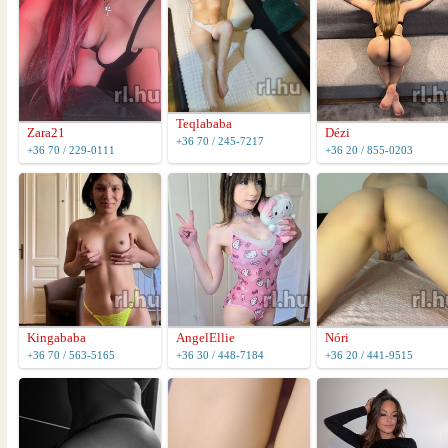
Teqlababa
Zara21
Dézi
+36 70 / 245-7217
+36 70 / 229-0111
+36 20 / 855-0203
Kingababa
AngelEllie
Nóri
+36 70 / 563-5165
+36 30 / 448-7184
+36 20 / 441-9515