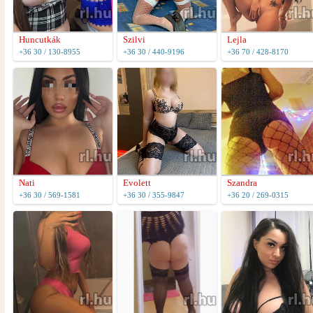
Huncutkák
Szilvi
Lejla
+36 30 / 130-8955
+36 30 / 440-9196
+36 70 / 428-8170
Nati
Evolett
Szandra
+36 30 / 569-1581
+36 30 / 355-9847
+36 20 / 269-0315