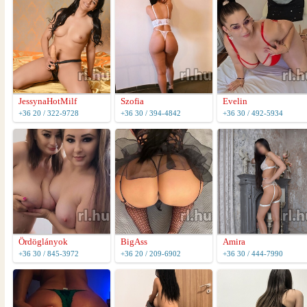
JessynaHotMilf
Szofia
Evelin
+36 20 / 322-9728
+36 30 / 394-4842
+36 30 / 492-5934
Ördöglányok
BigAss
Amira
+36 30 / 845-3972
+36 20 / 209-6902
+36 30 / 444-7990