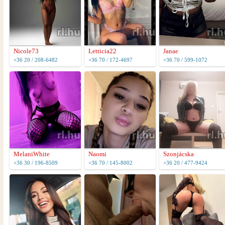
Nicole73
Letticia22
Janae
+36 20 / 208-6482
+36 70 / 172-4697
+36 70 / 599-1072
MelaniWhite
Naomi
Szonjácska
+36 30 / 196-8509
+36 70 / 145-8002
+36 20 / 477-9424