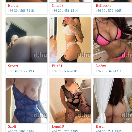
Barbie
Gina58
Bellacska
+36 30 / 566-5118
+36 20 / 451-1214
+36 30 / 572-4965
Szöszi
Eliz21
Noémi
+36 30 / 117-5193
+36 70 / 532-2001
+36 70 / 340-1311
Szofi
Léna18
Barbi
+36 20 / 993-8784
+36 70 / 222-7985
+36 30 / 741-7945