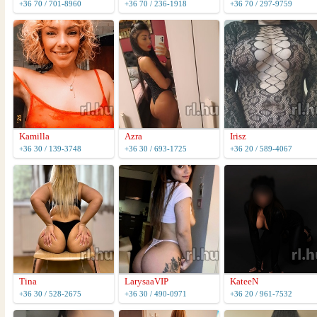
+36 70 / 701-8960
+36 70 / 236-1918
+36 70 / 297-9759
Kamilla
Azra
Irisz
+36 30 / 139-3748
+36 30 / 693-1725
+36 20 / 589-4067
Tina
LarysaaVIP
KateeN
+36 30 / 528-2675
+36 30 / 490-0971
+36 20 / 961-7532