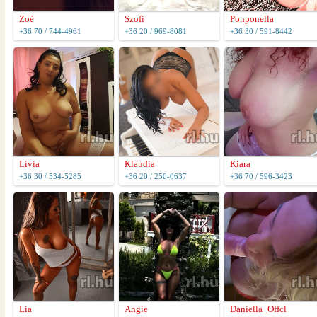
Zoé
Szofi
Ponponella
+36 70 / 744-4961
+36 20 / 969-8081
+36 30 / 591-8442
Lívia
Klaudia
Kiara
+36 30 / 534-5285
+36 20 / 250-0637
+36 70 / 596-3423
Lia
Angie
Daniella_Offcl