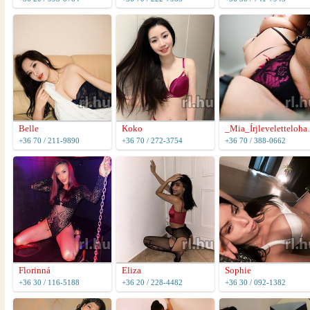
Belle
Koko
_Mia_Ír
+36 70 / 211-9890
+36 70 / 272-3754
+36 70 / 388-0662
Florinná
Eliza
Sophie
+36 30 / 116-5188
+36 20 / 228-4482
+36 30 / 092-1382