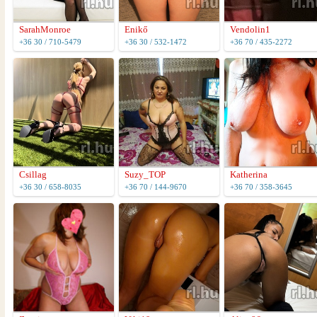
SarahMonroe
Enikő
Vendolin1
+36 30 / 710-5479
+36 30 / 532-1472
+36 70 / 435-2272
Csillag
Suzy_TOP
Katherina
+36 30 / 658-8035
+36 70 / 144-9670
+36 70 / 358-3645