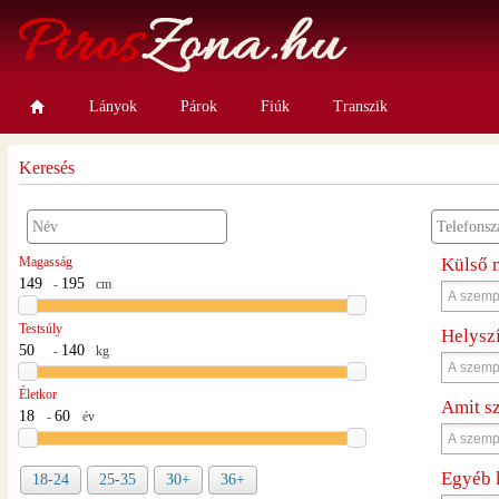
Lányok
Párok
Fiúk
Transzik
Keresés
Magasság
Külső 
-
cm
Testsúly
Helysz
-
kg
Életkor
Amit s
-
év
Egyéb 
18-24
25-35
30+
36+