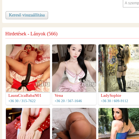
Kereső visszaállítása
Hirdetések - Lányok (566)
LauraCicaBabaN01
Vena
LadySophie
+36 30 / 315-7622
+36 20 / 567-1646
+36 30 / 609-9112