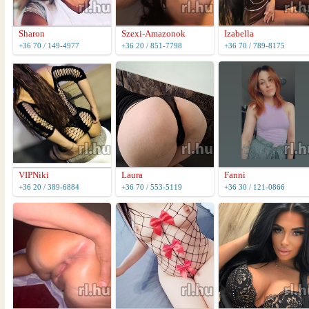
Sharon
Szexi-Amazonok
Izabella
+36 70 / 149-4977
+36 20 / 851-7798
+36 70 / 789-8175
VIPNiki
Laura
Fanni
+36 20 / 389-6884
+36 70 / 553-5119
+36 30 / 121-0866