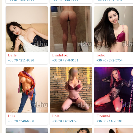
Belle
LindaFox
Koko
+36 70 / 211-9890
+36 30 / 978-9101
+36 70 / 272-3754
Lilu
Lola
Florinná
+36 70 / 348-6860
+36 30 / 481-9728
+36 30 / 116-5188