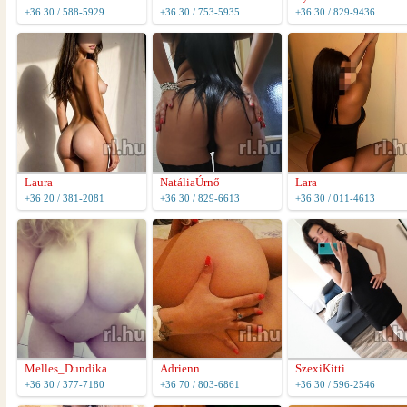
+36 30 / 588-5929
+36 30 / 753-5935
+36 30 / 829-9436
Laura
NatáliaÚrnő
Lara
+36 20 / 381-2081
+36 30 / 829-6613
+36 30 / 011-4613
Melles_Dundika
Adrienn
SzexiKitti
+36 30 / 377-7180
+36 70 / 803-6861
+36 30 / 596-2546