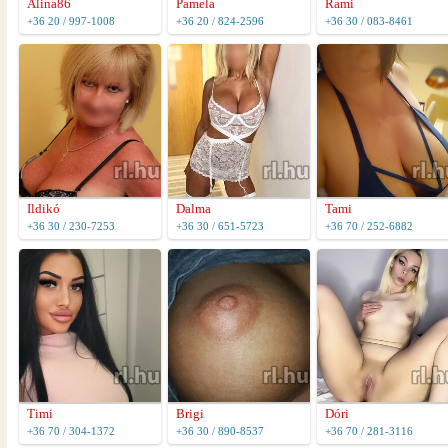
Alina86
Pamela
Rami
+36 20 / 997-1008
+36 20 / 824-2596
+36 30 / 083-8461
Ildikó
Dalma
Tami
+36 30 / 230-7253
+36 30 / 651-5723
+36 70 / 252-6882
Timi
Brigi
Dóri
+36 70 / 304-1372
+36 30 / 890-8537
+36 70 / 281-3116