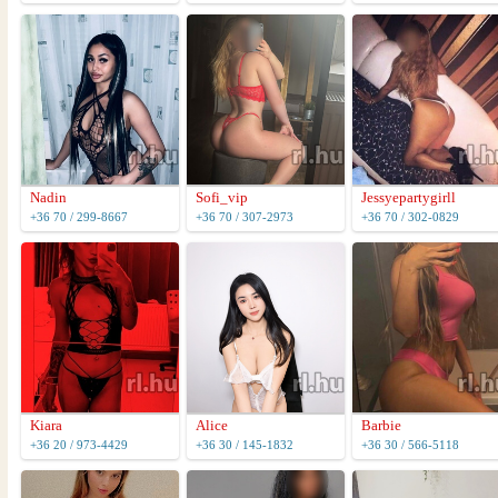
Nadin
Sofi_vip
Jessyepartygirll
+36 70 / 299-8667
+36 70 / 307-2973
+36 70 / 302-0829
Kiara
Alice
Barbie
+36 20 / 973-4429
+36 30 / 145-1832
+36 30 / 566-5118