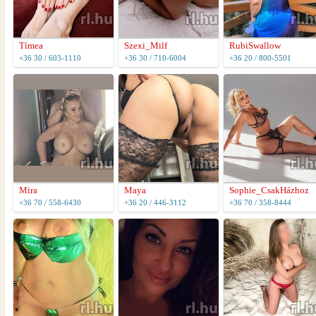
Tímea
Szexi_Milf
RubiSwallow
+36 30 / 603-1110
+36 30 / 710-6004
+36 20 / 800-5501
Mira
Maya
Sophie_CsakHázhoz
+36 70 / 558-6430
+36 20 / 446-3112
+36 70 / 358-8444