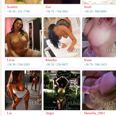
Scarlett
Zoé
Szofi
+36 30 / 251-7780
+36 70 / 744-4961
+36 20 / 969-8081
Lívia
Klaudia
Kiara
+36 30 / 534-5285
+36 20 / 250-0637
+36 70 / 596-3423
Lia
Angie
Daniella_Offcl