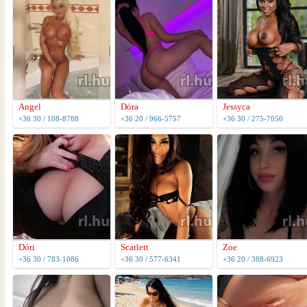
Angel
Dóra
Jessyca
+36 30 / 108-8788
+36 20 / 966-5757
+36 30 / 275-7050
Dóri
Scarlett
Zoe
+36 30 / 783-1086
+36 30 / 577-6341
+36 20 / 388-6923