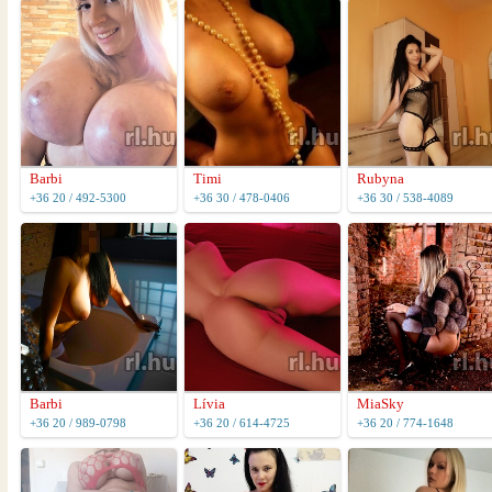
Barbi
Timi
Rubyna
+36 20 / 492-5300
+36 30 / 478-0406
+36 30 / 538-4089
Barbi
Lívia
MiaSky
+36 20 / 989-0798
+36 20 / 614-4725
+36 20 / 774-1648