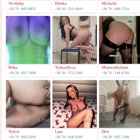
Vivibaba
Dórika
Michelle
+36 70 / 883-8833
+36 30 / 355-4918
+36 70 / 908-7254
Réka
TorkosNova
MistressKethrin
+36 20 / 851-7808
+36 30 / 375-2368
+36 70 / 149-6709
Nykol
Lara
Dóri
+36 70 / 803-2043
+36 70 / 618-3169
+36 20 / 995-7188