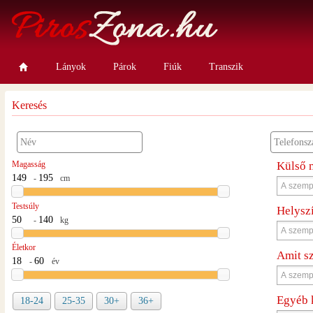
Lányok
Párok
Fiúk
Transzik
Keresés
Magasság
Külső 
-
cm
Testsúly
Helysz
-
kg
Életkor
Amit s
-
év
Egyéb 
18-24
25-35
30+
36+