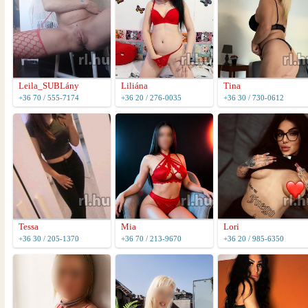
Leila_SUBLány
Liliána
Tina
+36 70 / 555-7174
+36 20 / 276-0035
+36 30 / 730-0612
Tessa
Mia
Lori
+36 30 / 205-1370
+36 70 / 213-9670
+36 20 / 985-6350