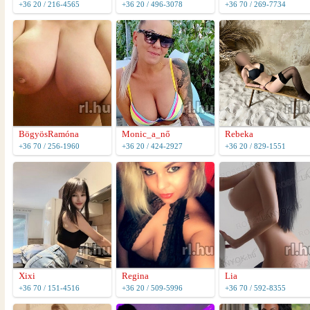
+36 20 / 216-4565
+36 20 / 496-3078
+36 70 / 269-7734
BögyösRamóna
Monic_a_nő
Rebeka
+36 70 / 256-1960
+36 20 / 424-2927
+36 20 / 829-1551
Xixi
Regina
Lia
+36 70 / 151-4516
+36 20 / 509-5996
+36 70 / 592-8355