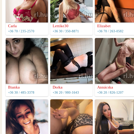
Carla
Lettike30
Elizabet
+36 70 / 235-2570
+36 30 / 350-8871
+36 70 / 263-0582
Bianka
Dorka
Annácska
+36 30 / 485-3378
+36 20 / 980-1643
+36 20 / 826-1207