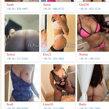
Sarah
Annia
Gina58
+36 20 / 359-4491
+36 20 / 986-6725
+36 20 / 451-1214
Szöszi
Eliz21
Noémi
+36 30 / 117-5193
+36 70 / 532-2001
+36 70 / 340-1311
Szofi
Léna18
Barbi
+36 20 / 993-8784
+36 70 / 222-7985
+36 30 / 741-7945