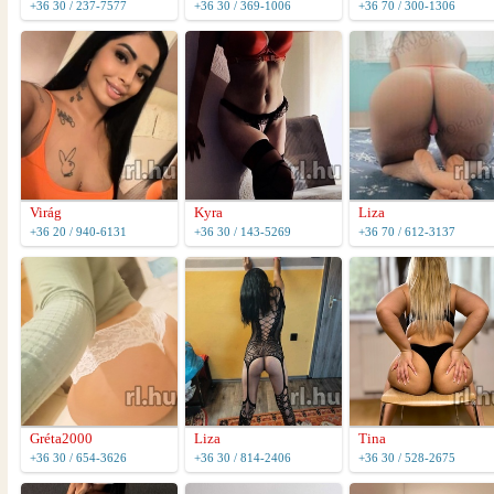
+36 30 / 237-7577
+36 30 / 369-1006
+36 70 / 300-1306
Virág
Kyra
Liza
+36 20 / 940-6131
+36 30 / 143-5269
+36 70 / 612-3137
Gréta2000
Liza
Tina
+36 30 / 654-3626
+36 30 / 814-2406
+36 30 / 528-2675