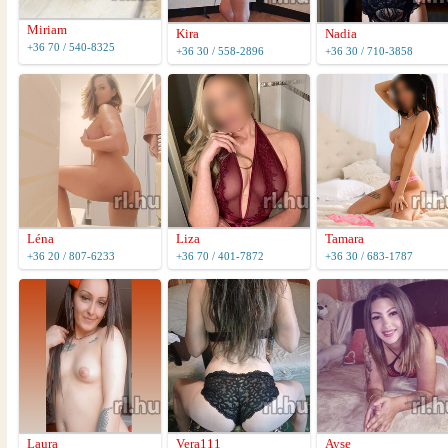
Miriam
Kira
Nadia
+36 70 / 540-8325
+36 30 / 558-2896
+36 30 / 710-3858
Léna
Liza
Tamara
+36 20 / 807-6233
+36 70 / 401-7872
+36 30 / 683-1787
Laura
Vera111
Ayse