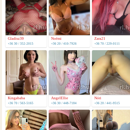
Gladisz39
Noémi
Zara21
+36 30 / 352-2015
+36 20 / 410-7926
+36 70 / 229-0111
Kingababa
AngelEllie
Nóri
+36 70 / 563-5165
+36 30 / 448-7184
+36 20 / 441-9515