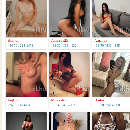
Szandi
Amanda25
Amanda
+36 70 / 215-1476
+36 30 / 333-4132
+36 70 / 553-4345
Jaqline
Mercedes
Dorka
+36 30 / 674-6390
+36 30 / 439-3626
+36 70 / 269-6998