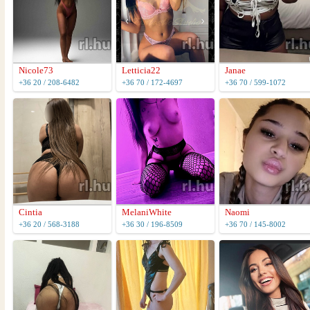
Nicole73
Letticia22
Janae
+36 20 / 208-6482
+36 70 / 172-4697
+36 70 / 599-1072
Cintia
MelaniWhite
Naomi
+36 20 / 568-3188
+36 30 / 196-8509
+36 70 / 145-8002