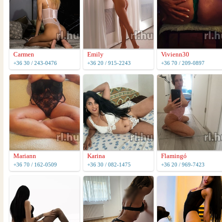
Carmen
Emily
Vivienn30
+36 30 / 243-0476
+36 20 / 915-2243
+36 70 / 209-0897
Mariann
Karina
Flamingó
+36 70 / 162-0509
+36 30 / 082-1475
+36 20 / 969-7423