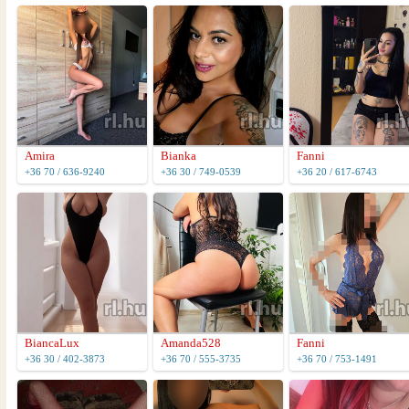
Amira
Bianka
Fanni
+36 70 / 636-9240
+36 30 / 749-0539
+36 20 / 617-6743
BiancaLux
Amanda528
Fanni
+36 30 / 402-3873
+36 70 / 555-3735
+36 70 / 753-1491