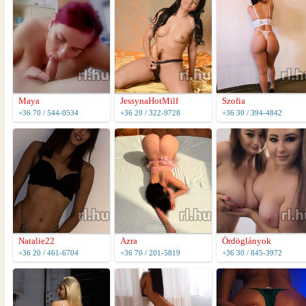
Maya
JessynaHotMilf
Szofia
+36 70 / 544-0534
+36 20 / 322-9728
+36 30 / 394-4842
Natalie22
Azra
Ördöglányok
+36 20 / 461-6704
+36 70 / 201-5819
+36 30 / 845-3972