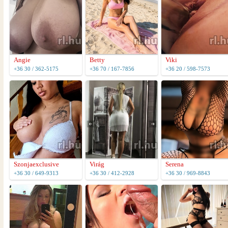
Angie
Betty
Viki
+36 30 / 362-5175
+36 70 / 167-7856
+36 20 / 598-7573
Szonjaexclusive
Virág
Serena
+36 30 / 649-9313
+36 30 / 412-2928
+36 30 / 969-8843