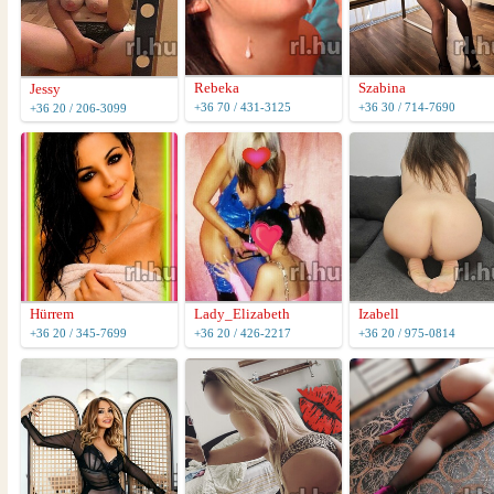
Rebeka
Szabina
Jessy
+36 70 / 431-3125
+36 30 / 714-7690
+36 20 / 206-3099
Hürrem
Lady_Elizabeth
Izabell
+36 20 / 345-7699
+36 20 / 426-2217
+36 20 / 975-0814