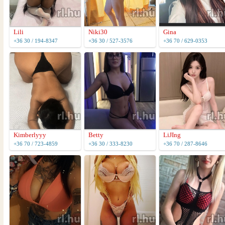
Lili
Niki30
Gina
+36 30 / 194-8347
+36 30 / 527-3576
+36 70 / 629-0353
Kimberlyyy
Betty
LiJIng
+36 70 / 723-4859
+36 30 / 333-8230
+36 70 / 287-8646