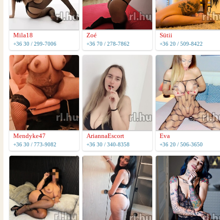
Mila18
Zoé
Sütii
+36 30 / 299-7006
+36 70 / 278-7862
+36 20 / 509-8422
Mendyke47
AriannaEscort
Eva
+36 30 / 773-9082
+36 30 / 340-8358
+36 20 / 506-3650