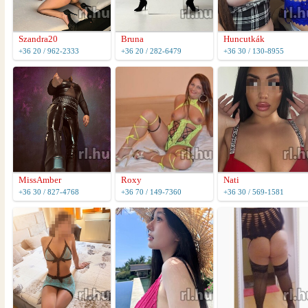
Szandra20
Bruna
Huncutkák
+36 20 / 962-2333
+36 20 / 282-6479
+36 30 / 130-8955
MissAmber
Roxy
Nati
+36 30 / 827-4768
+36 70 / 149-7360
+36 30 / 569-1581