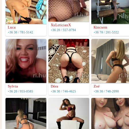
XxLeticiaxX
Luca
Kincsem
+36 20 / 557-0794
+36 30 / 781-5142
+36 70 / 201-5322
Sylvia
Dóra
Zoé
+36 20 / 955-0585
+36 30 / 746-4625
+36 30 / 748-2090