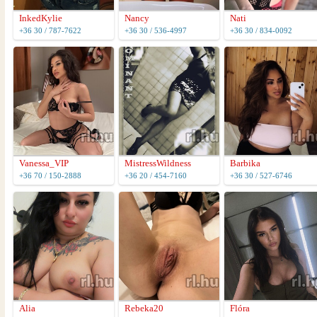
InkedKylie
Nancy
Nati
+36 30 / 787-7622
+36 30 / 536-4997
+36 30 / 834-0092
Vanessa_VIP
MistressWildness
Barbika
+36 70 / 150-2888
+36 20 / 454-7160
+36 30 / 527-6746
Alia
Rebeka20
Flóra