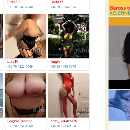
Erika59
Barbi35
+36 70 / 565-4740
+36 30 / 534-2996
Liza40
Angie
+36 70 / 222-7069
+36 20 / 496-3078
BögyösRamóna
Sexy_katarina20
+36 70 / 256-1960
+36 70 / 233-9358