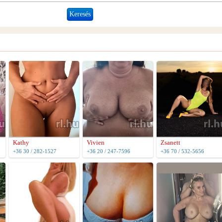
Kathy
Vivien
Zsanett
+36 30 / 282-1527
+36 20 / 247-7596
+36 70 / 532-5656