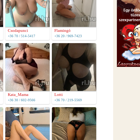
Csodapunci
Flamingó
+36 70 / 514-5417
+36 20 / 969-7423
Kata_Mama
Lotti
+36 30 / 602-9566
+36 70 / 219-5569