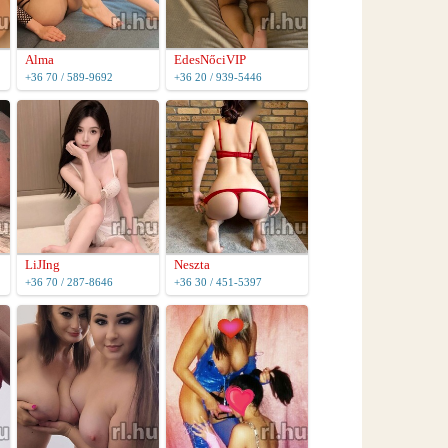
Alma
EdesNőciVIP
+36 70 / 589-9692
+36 20 / 939-5446
LiJIng
Neszta
+36 70 / 287-8646
+36 30 / 451-5397