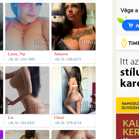
Laura_Vip
Amazon
+36 20 / 510-7883
+36 70 / 296-8275
Lia
Chloé
+36 70 / 592-8355
+36 20 / 978-6714