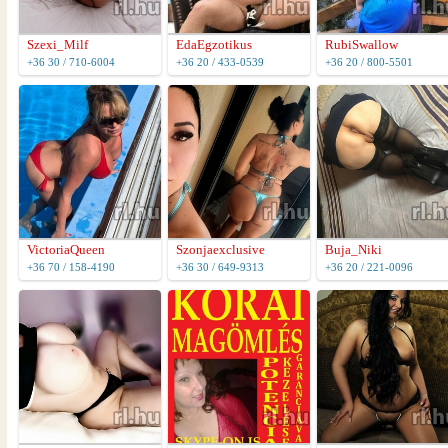
EdaEgzotikus
Szexi_Milf
RubiSwallow
+36 20 / 433-0539
+36 30 / 710-6004
+36 20 / 800-5501
VictoriaQueen
Szonjaexclusive
Buja_Niki
+36 70 / 158-4190
+36 30 / 649-9313
+36 20 / 221-0096