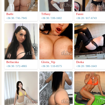
Barbi
Tiffany
Fanni
+36 30 / 741-7945
+36 30 / 330-1602
+36 20 / 617-6743
Bellacska
Gloria_Vip
Dorka
+36 30 / 572-4965
+36 30 / 110-8575
+36 20 / 980-1643