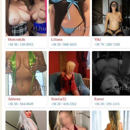
Huncutkák
Liliana
Viki
+36 30 / 130-8955
+36 30 / 668-5633
+36 70 / 289-7200
Adrienn
Szintia32
Eszter
+36 30 / 564-0649
+36 20 / 428-3352
+36 20 / 295-1211