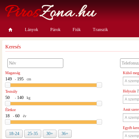
Lányok
Párok
Fiúk
Transzik
Keresés
Magasság
Külső meg
-
cm
Helyszín
T
Testsúly
-
kg
Amit szere
Életkor
-
év
Egyéb ker
18-24
25-35
30+
36+