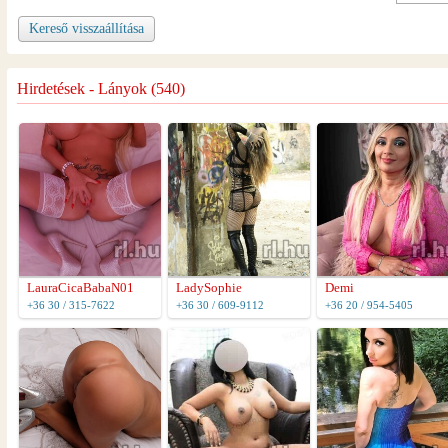
Kereső visszaállítása
Hirdetések - Lányok (540)
LauraCicaBabaN01
LadySophie
Demi
+36 30 / 315-7622
+36 30 / 609-9112
+36 20 / 954-5405