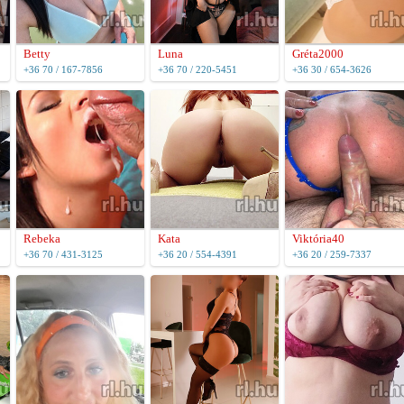
Betty
Luna
Gréta2000
+36 70 / 167-7856
+36 70 / 220-5451
+36 30 / 654-3626
Rebeka
Kata
Viktória40
+36 70 / 431-3125
+36 20 / 554-4391
+36 20 / 259-7337