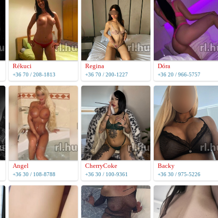
Rékuci
Regina
Dóra
+36 70 / 208-1813
+36 70 / 200-1227
+36 20 / 966-5757
Angel
CherryCoke
Backy
+36 30 / 108-8788
+36 30 / 100-9361
+36 30 / 975-5226