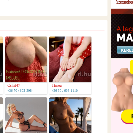
Csini47
Tímea
+36 70 / 602-3984
+36 30 / 603-1110