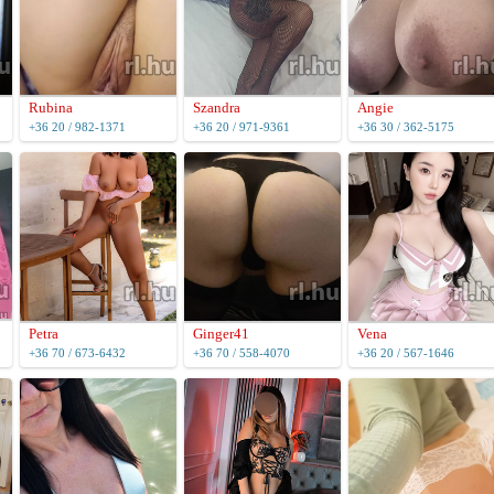
Rubina
Szandra
Angie
+36 20 / 982-1371
+36 20 / 971-9361
+36 30 / 362-5175
Petra
Ginger41
Vena
+36 70 / 673-6432
+36 70 / 558-4070
+36 20 / 567-1646