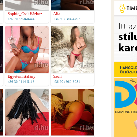
Sophie_CsakHázhoz
Alia
+36 70 / 358-8444
+36 30 / 384-4797
Egyetemistalány
Szofi
+36 30 / 414-5118
+36 20 / 969-8081