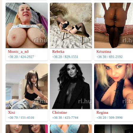
Monic_a_nő
Rebeka
Krisztina
+36 20 / 424-2927
+36 20 / 829-1551
+36 30 / 691-2192
Xixi
Christine
Regina
+36 70 / 151-4516
+36 30 / 425-7744
+36 20 / 509-5996