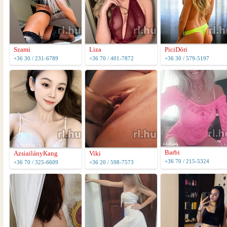
Szami
Liza
PiciDóri
+36 30 / 231-6789
+36 70 / 401-7872
+36 30 / 579-5197
Barbi
AzsiailányKang
Viki
+36 70 / 215-5324
+36 70 / 325-6609
+36 20 / 598-7573