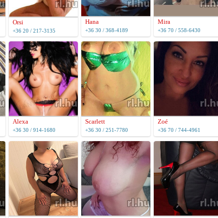
Hana
Mira
Orsi
+36 30 / 368-4189
+36 70 / 558-6430
+36 20 / 217-3135
Scarlett
Alexa
Zoé
+36 30 / 251-7780
+36 30 / 914-1680
+36 70 / 744-4961