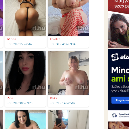
Mona
Evelin
+36 70 / 155-7567
+36 30 / 492-5934
Zoe
Niki
+36 20 / 388-6923
+36 70 / 149-8582