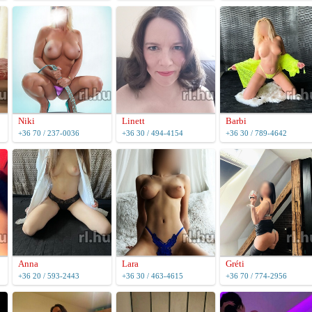
Niki
Linett
Barbi
+36 70 / 237-0036
+36 30 / 494-4154
+36 30 / 789-4642
Anna
Lara
Gréti
+36 20 / 593-2443
+36 30 / 463-4615
+36 70 / 774-2956