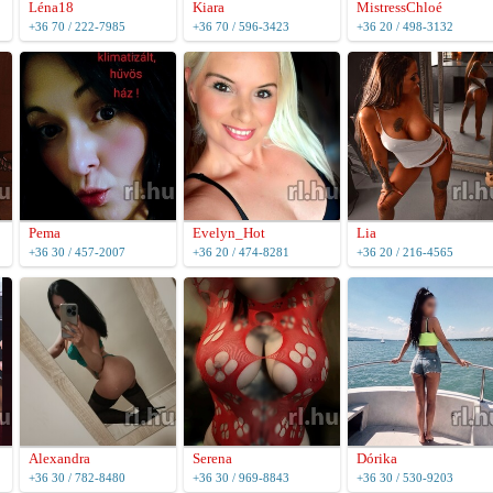
Léna18
Kiara
MistressChloé
+36 70 / 222-7985
+36 70 / 596-3423
+36 20 / 498-3132
Pema
Evelyn_Hot
Lia
+36 30 / 457-2007
+36 20 / 474-8281
+36 20 / 216-4565
Alexandra
Serena
Dórika
+36 30 / 782-8480
+36 30 / 969-8843
+36 30 / 530-9203