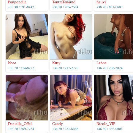
Ponponella
TantraTanárnő
Szilvi
+36 30 / 591-8442
+36 70 / 205-2564
+36 70 / 881-0603
Noor
Kitty
Leóna
+36 70 / 214-8272
+36 30 / 217-2770
+36 70 / 268-3024
Daniella_Offcl
Candy
Nicole_VIP
+36 70 / 269-7734
+36 70 / 231-6488
+36 30 / 336-9006