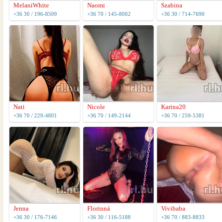
MelaniWhite
Naomi
Szabina
+36 30 / 196-8509
+36 70 / 145-8002
+36 30 / 714-7690
Nati
Nicole
Karina20
+36 70 / 229-4801
+36 70 / 149-2144
+36 70 / 259-5381
Jenna
Florinná
Vivibaba
+36 30 / 176-7146
+36 30 / 116-5188
+36 70 / 883-8833