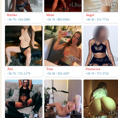
Kittike
Mimi
Angel
+36 70 / 244-2885
+36 70 / 885-8304
+36 30 / 231-7714
Alíz
Tina
Fruzsicica
+36 70 / 731-2170
+36 30 / 502-4587
+36 70 / 727-3742