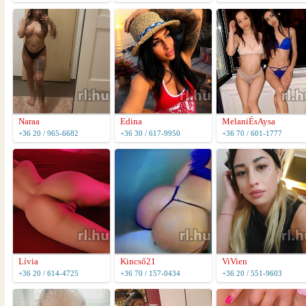
Naraa
Edina
MelaniÉsAysa
+36 20 / 965-6682
+36 30 / 617-9950
+36 70 / 601-1777
Lívia
Kincső21
ViVien
+36 20 / 614-4725
+36 70 / 157-0434
+36 20 / 551-9603