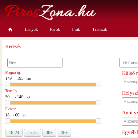
Lányok
Párok
Fiúk
Transzik
Keresés
Magasság
Külső 
-
cm
Testsúly
Helysz
-
kg
Életkor
Amit s
-
év
Egyéb 
18-24
25-35
30+
36+