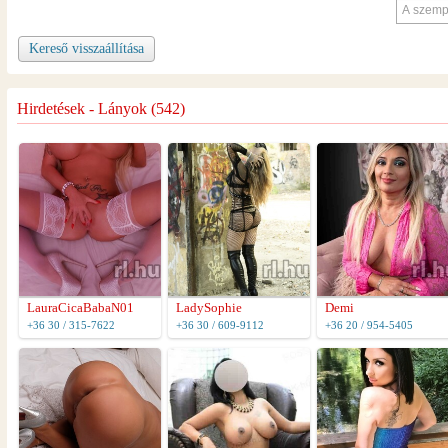
Kereső visszaállítása
Hirdetések - Lányok (542)
LauraCicaBabaN01
LadySophie
Demi
+36 30 / 315-7622
+36 30 / 609-9112
+36 20 / 954-5405