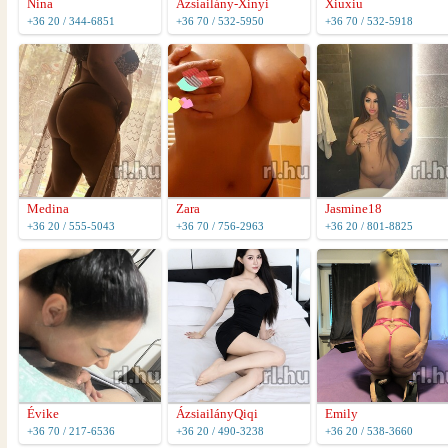
Nina
Azsiailány-Xinyi
Xiuxiu
+36 20 / 344-6851
+36 70 / 532-5950
+36 70 / 532-5918
Medina
Zara
Jasmine18
+36 20 / 555-5043
+36 70 / 756-2963
+36 20 / 801-8825
Évike
ÁzsiailányQiqi
Emily
+36 70 / 217-6536
+36 20 / 490-3238
+36 20 / 538-3660