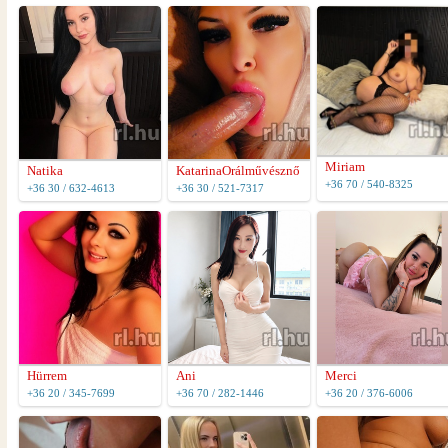
Miriam
Natika
KatarinaOrálművésznő
+36 70 / 540-8325
+36 30 / 632-4613
+36 30 / 521-7317
Hürrem
Ani
Merci
+36 20 / 345-7699
+36 70 / 282-1446
+36 20 / 376-6006