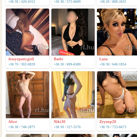
+36 30 / 420-4312
+36 30 / 572-6609
+36 20 / 808-2631
Lana
Jessyepartygirll
Barbi
+36 30 / 640-1854
+36 70 / 302-0829
+36 30 / 699-6580
Alice
Niki30
Zeynep20
+36 30 / 748-2875
+36 30 / 527-3576
+36 70 / 753-6673