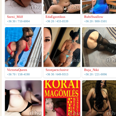
EdaEgzotikus
Szexi_Milf
RubiSwallow
+36 20 / 433-0539
+36 30 / 710-6004
+36 20 / 800-5501
VictoriaQueen
Szonjaexclusive
Buja_Niki
+36 70 / 158-4190
+36 30 / 649-9313
+36 20 / 221-0096