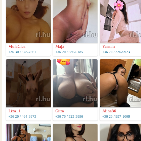
ViolaCica
Maja
Yasmin
+36 30 / 528-7561
+36 20 / 586-0185
+36 70 / 336-9923
Liza11
Gitta
Alina86
+36 20 / 464-3873
+36 70 / 523-3896
+36 20 / 997-1008