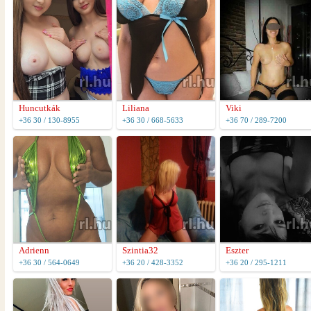
Huncutkák
Liliana
Viki
+36 30 / 130-8955
+36 30 / 668-5633
+36 70 / 289-7200
Adrienn
Szintia32
Eszter
+36 30 / 564-0649
+36 20 / 428-3352
+36 20 / 295-1211