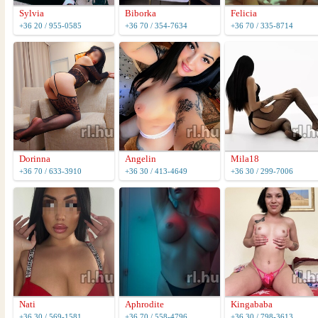
Sylvia
Biborka
Felicia
+36 20 / 955-0585
+36 70 / 354-7634
+36 70 / 335-8714
Dorinna
Angelin
Mila18
+36 70 / 633-3910
+36 30 / 413-4649
+36 30 / 299-7006
Nati
Aphrodite
Kingababa
+36 30 / 569-1581
+36 70 / 558-4796
+36 30 / 798-3613