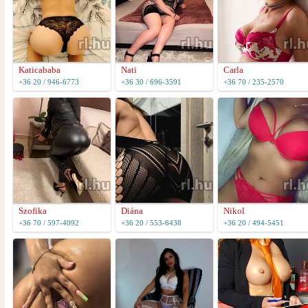
Katicababa
Nati
Carla
+36 20 / 946-6773
+36 30 / 696-3591
+36 70 / 235-2570
Szofika
Diána
Nikol
+36 70 / 597-4092
+36 20 / 553-6438
+36 20 / 494-5451