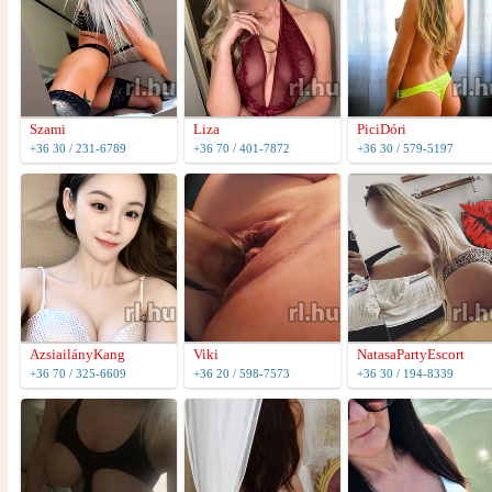
Szami
Liza
PiciDóri
+36 30 / 231-6789
+36 70 / 401-7872
+36 30 / 579-5197
AzsiailányKang
Viki
NatasaPartyEscort
+36 70 / 325-6609
+36 20 / 598-7573
+36 30 / 194-8339