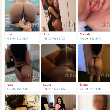
Liza
Azra
Viktoria
+36 70 / 612-3137
+36 30 / 693-1725
+36 20 / 662-9970
Azra
Laura
Emma
+36 70 / 164-2888
+36 20 / 475-6476
+36 20 / 977-0997