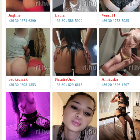
Jaqline
Laura
Vera111
+36 30 / 674-6390
+36 30 / 588-5929
+36 30 / 753-5935
Szőkecicák
NatáliaÚrnő
Annácska
+36 30 / 693-1353
+36 30 / 829-6613
+36 20 / 826-1207