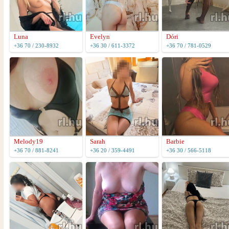
Luna
Evelyn
Dóri
+36 70 / 230-8932
+36 30 / 611-3372
+36 70 / 781-0529
Melody19
Sarah
Barbie
+36 70 / 881-8241
+36 20 / 359-4491
+36 30 / 566-5118