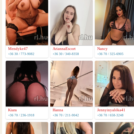
Mendyke47
AriannaEscort
Nancy
+36 30 / 773-9082
+36 30 / 340-8358
+36 70 / 325-6905
Kiara
Hanna
Jennyinyalóka41
+36 70 / 236-1918
+36 70 / 211-9042
+36 70 / 658-3248