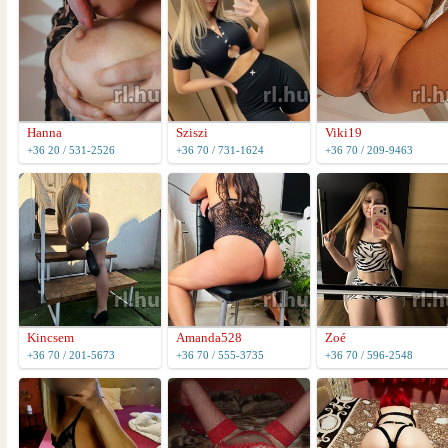
Hanna
Sziszi
Viki19
+36 20 / 531-2526
+36 70 / 731-1624
+36 70 / 209-9463
Kincsem
Amanda528
Zoé
+36 70 / 201-5673
+36 70 / 555-3735
+36 70 / 596-2548