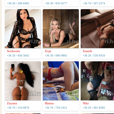
+36 20 / 208-6482
+36 30 / 835-0277
+36 70 / 167-2574
Sexboom
Zoja
Szandi
+36 20 / 456-5642
+36 30 / 090-9865
+36 20 / 550-9316
Zayana
Hanna
Niki
+36 70 / 519-0676
+36 70 / 729-2421
+36 20 / 491-8585