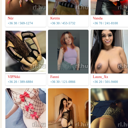
Núr
Ketrin
Vanda
+36 30 / 569-1274
+36 30 / 453-5732
+36 70 / 241-8100
VIPNiki
Fanni
Laura_Xx
+36 20 / 389-6884
+36 30 / 121-0866
+36 20 / 501-9400