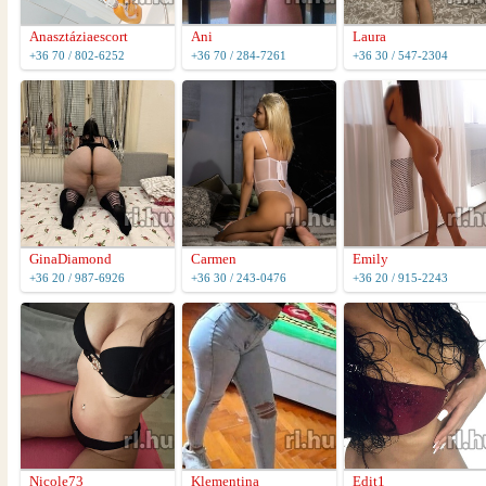
Anasztáziaescort
Ani
Laura
+36 70 / 802-6252
+36 70 / 284-7261
+36 30 / 547-2304
GinaDiamond
Carmen
Emily
+36 20 / 987-6926
+36 30 / 243-0476
+36 20 / 915-2243
Nicole73
Klementina
Edit1