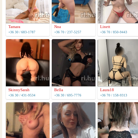
Tamara
Nna
Linett
+36 30 / 683-1787
+36 70 / 237-5257
+36 70 / 850-9443
SkinnySarah
Bella
Laura18
+36 30 / 431-9534
+36 30 / 695-7776
+36 70 / 158-9313