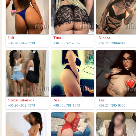
Lili
Tina
Ninaaa
+36 70 / 947-3239
+36 30 / 528-2675
+36 20 / 200-6942
Szexitinilanyok
Niki
Lori
+36 20 / 852-7373
+36 30 / 781-1573
+36 20 / 985-6350