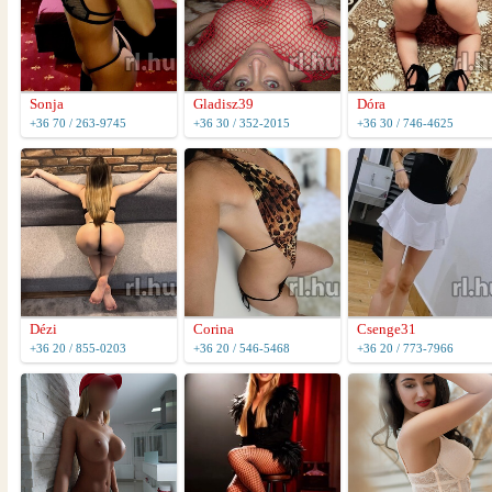
Sonja
Gladisz39
Dóra
+36 70 / 263-9745
+36 30 / 352-2015
+36 30 / 746-4625
Dézi
Corina
Csenge31
+36 20 / 855-0203
+36 20 / 546-5468
+36 20 / 773-7966