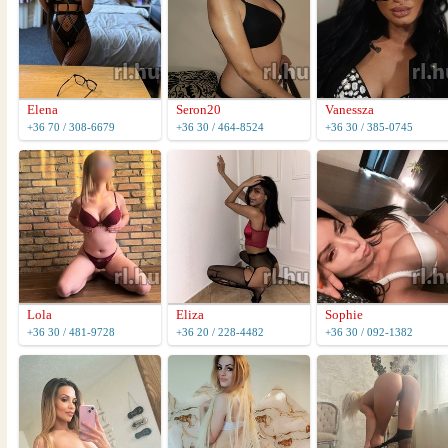
Elena
Seron20
Vanessza
+36 70 / 308-6679
+36 30 / 464-8524
+36 30 / 385-0745
Lola
Eliza
Sophie
+36 30 / 481-9728
+36 20 / 228-4482
+36 30 / 092-1382