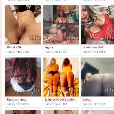
Rebeka20
Ágica
SoniaStarchild
+36 30 / 369-1006
+36 30 / 504-4037
+36 30 / 345-3583
Dundusnyuszi
IgényesDögösBombázók
Szöszi
+36 20 / 852-0446
+36 20 / 521-4404
+36 30 / 117-5193