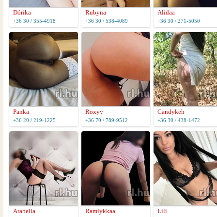
Dórika
Rubyna
Alidaa
+36 30 / 355-4918
+36 30 / 538-4089
+36 30 / 271-5050
Panka
Roxyy
Candykeh
+36 20 / 219-1225
+36 70 / 789-9512
+36 30 / 438-1472
Arabella
Ramiykkaa
Lili