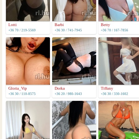
Lotti
Barbi
Betty
+36 70 / 219-5569
+36 30 / 741-7945
+36 70 / 167-7856
Gloria_Vip
Dorka
Tiffany
+36 30 / 110-8575
+36 20 / 980-1643
+36 30 / 330-1602