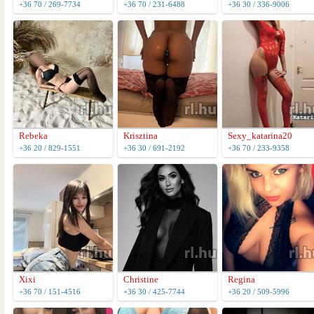
+36 70 / 269-7734
+36 70 / 231-6488
+36 30 / 336-9006
Rebeka
Krisztina
Sexy_katarina20
+36 20 / 829-1551
+36 30 / 691-2192
+36 70 / 233-9358
Xixi
Christine
Regina
+36 70 / 151-4516
+36 30 / 425-7744
+36 20 / 509-5996