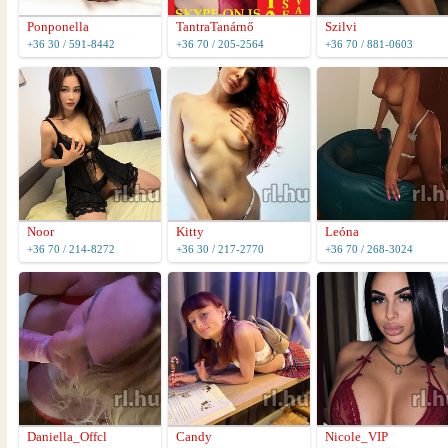
Ponponella
TantraTanárnő
Szilvi
+36 30 / 591-8442
+36 70 / 205-2564
+36 70 / 881-0603
Noor
Kitty
Leóna
+36 70 / 214-8272
+36 30 / 217-2770
+36 70 / 268-3024
Daniella_Offcl
Candy
Nicole_VIP