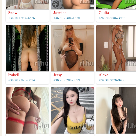
Snow
Jasmina
Giulia
+36 20 / 987-4876
+36 30 / 304-1820
+36 70 / 586-3955
Izabell
Jessy
Alexa
+36 20 / 975-0814
+36 20 / 206-3099
+36 30 / 876-9466